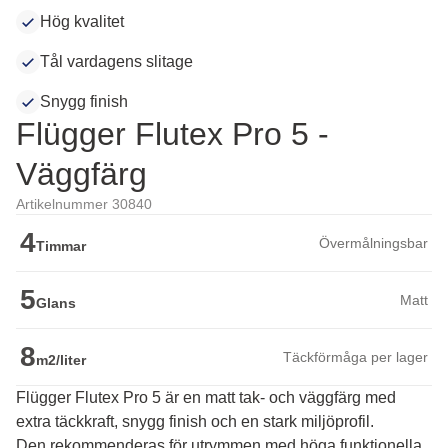
Hög kvalitet
Tål vardagens slitage
Snygg finish
Flügger Flutex Pro 5 -
Väggfärg
Artikelnummer 30840
4
Övermålningsbar
Timmar
5
Matt
Glans
8
Täckförmåga per lager
m2/liter
Flügger Flutex Pro 5 är en matt tak- och väggfärg med
extra täckkraft, snygg finish och en stark miljöprofil.
Den rekommenderas för utrymmen med höga funktionella 