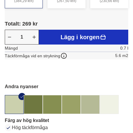
(384,29 kr/l)
(267,50 kr/l)
(230,66 kr/l)
Totalt: 269 kr
Lägg i korgen
Mängd
0.7 l
5.6 m2
Täckförmåga vid en strykning
Andra nyanser
Färg av hög kvalitet
Hög täckförmåga