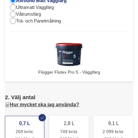
Allround Matt Väggfärg
Ultramatt Väggfärg
Våtrumsfärg
Trä- och Panelmålning
Flügger Flutex Pro 5 - Väggfärg
2. Välj antal
Hur mycket ska jag använda?
0,7 L
2,8 L
9,1 L
269 kr/st.
749 kr/st.
2 099 kr/st.