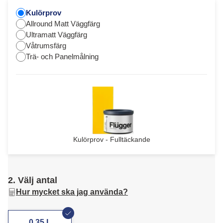
Kulörprov
Allround Matt Väggfärg
Ultramatt Väggfärg
Våtrumsfärg
Trä- och Panelmålning
Kulörprov - Fulltäckande
2. Välj antal
Hur mycket ska jag använda?
0,35 L