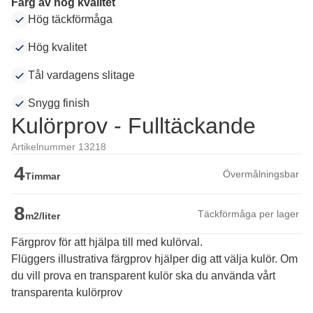
Färg av hög kvalitet
Hög täckförmåga
Hög kvalitet
Tål vardagens slitage
Snygg finish
Kulörprov - Fulltäckande
Artikelnummer 13218
4
Övermålningsbar
Timmar
8
Täckförmåga per lager
m2/liter
Färgprov för att hjälpa till med kulörval.
Flüggers illustrativa färgprov hjälper dig att välja kulör. Om 
du vill prova en transparent kulör ska du använda vårt 
transparenta kulörprov