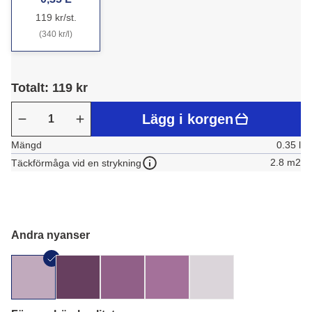
119 kr/st.
(340 kr/l)
Totalt: 119 kr
Lägg i korgen
Mängd
0.35 l
2.8 m2
Täckförmåga vid en strykning
Andra nyanser