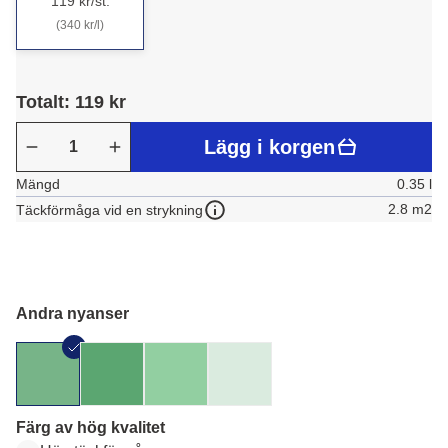
119 kr/st.
(340 kr/l)
Totalt: 119 kr
Lägg i korgen
Mängd
0.35 l
2.8 m2
Täckförmåga vid en strykning
Andra nyanser
Färg av hög kvalitet