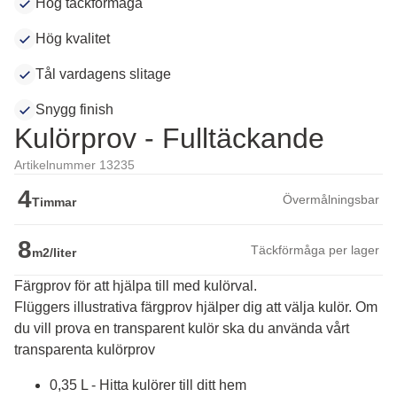
Hög täckförmåga
Hög kvalitet
Tål vardagens slitage
Snygg finish
Kulörprov - Fulltäckande
Artikelnummer 13235
4
Övermålningsbar
Timmar
8
Täckförmåga per lager
m2/liter
Färgprov för att hjälpa till med kulörval.
Flüggers illustrativa färgprov hjälper dig att välja kulör. Om 
du vill prova en transparent kulör ska du använda vårt 
transparenta kulörprov
0,35 L - Hitta kulörer till ditt hem