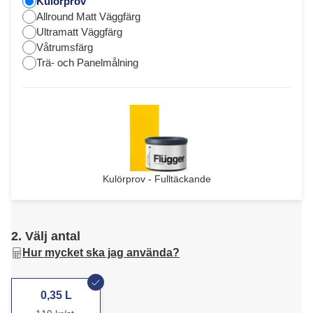
Kulörprov
Allround Matt Väggfärg
Ultramatt Väggfärg
Våtrumsfärg
Trä- och Panelmålning
Kulörprov - Fulltäckande
2. Välj antal
Hur mycket ska jag använda?
0,35 L