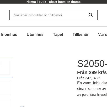
Hämta i butik - oftast inom en timme
Inomhus
Utomhus
Tapet
Tillbehör
Var 
S2050
Från 299 kr/s
Från 247,14 kr/l
En varm, inbjud
sina rika toner a
av jordnära trivsel