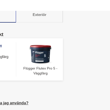
Exteriör
kt
t
gfärg
Flügger Flutex Pro 5 -
Väggfärg
a jag använda?