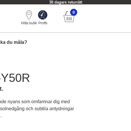
30 dagars returrätt
0
Hitta butik
Proffs
ska du måla?
-Y50R
t.
ande nyans som omfamnar dig med
v solnedgång och subtila antydningar
.