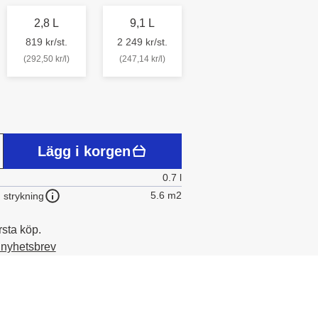
2,8 L
9,1 L
819 kr/st.
2 249 kr/st.
(292,50 kr/l)
(247,14 kr/l)
Lägg i korgen
0.7 l
5.6 m2
 strykning
rsta köp.
t nyhetsbrev