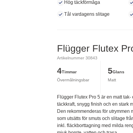
Hög täckförmåga
Tål vardagens slitage
Flügger Flutex Pr
Artikelnummer 30843
4
5
Timmar
Glans
Övermålningsbar
Matt
Flügger Flutex Pro 5 är en matt tak-
täckkraft, snygg finish och en stark mi
Den rekommenderas för utrymmen me
som utsätts för smuts och slitage fr
inkl. fläckborttagning med milda ren
mjuk borste, vatten och trasa.
