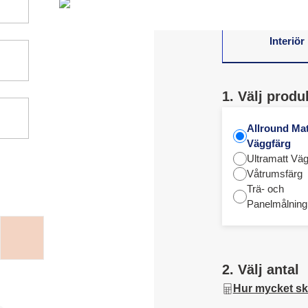
Interiör
1. Välj produ
Allround Mat
Väggfärg
Ultramatt Väg
Våtrumsfärg
Trä- och
Panelmålning
2. Välj antal
Hur mycket sk