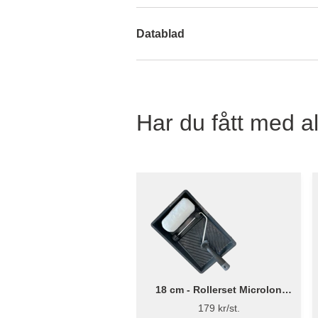
Datablad
Har du fått med al
18 cm - Rollerset Microlon
Rough Ø38mm - Flügger
179 kr/st.