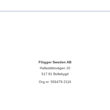
Flügger Sweden AB
Hallaslättsvägen 10
517 81 Bollebygd
Org.nr. 556479-2116
lügger group A/S, Islevdalvej 151, 2610 Rødovre, CVR-nr.: 32788718. 