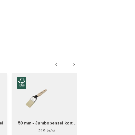
el
50 mm - Jumbopensel kort –
50 mm - Jumbopense
Flügger Excellence
Flügger Pro Ser
219 kr/st.
179 kr/st.