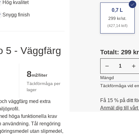
Hög kvalitet
0,7 L
Snygg finish
299 kr/st.
(427,14 kr/l)
o 5 - Väggfärg
Totalt: 299 kr
8
m2/liter
Mängd
Täckförmåga per
Täckförmåga vid en
lager
Få 15 % på ditt fö
 och väggfärg med extra
Anmäl dig till vår
ljöprofil.
d höga funktionella krav 
ån användning. Tål rengöring 
göringsmedel utan slipmedel, 