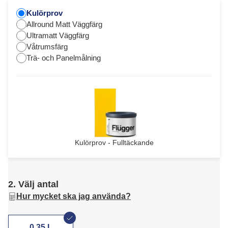
Kulörprov
Allround Matt Väggfärg
Ultramatt Väggfärg
Våtrumsfärg
Trä- och Panelmålning
Kulörprov - Fulltäckande
2. Välj antal
Hur mycket ska jag använda?
0,35 L