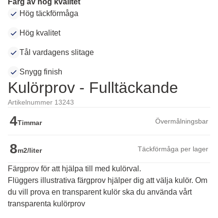
Färg av hög kvalitet
Hög täckförmåga
Hög kvalitet
Tål vardagens slitage
Snygg finish
Kulörprov - Fulltäckande
Artikelnummer 13243
4
Övermålningsbar
Timmar
8
Täckförmåga per lager
m2/liter
Färgprov för att hjälpa till med kulörval.
Flüggers illustrativa färgprov hjälper dig att välja kulör. Om 
du vill prova en transparent kulör ska du använda vårt 
transparenta kulörprov