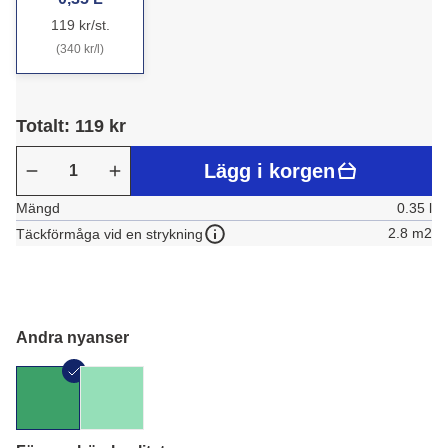
119 kr/st.
(340 kr/l)
Totalt: 119 kr
Lägg i korgen
Mängd
0.35 l
2.8 m2
Täckförmåga vid en strykning
Andra nyanser