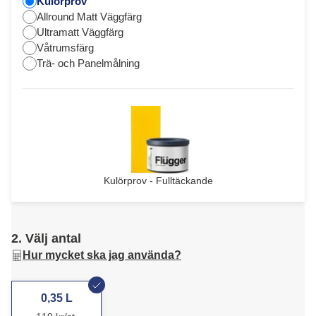
Kulörprov
Allround Matt Väggfärg
Ultramatt Väggfärg
Våtrumsfärg
Trä- och Panelmålning
Kulörprov - Fulltäckande
2. Välj antal
Hur mycket ska jag använda?
0,35 L