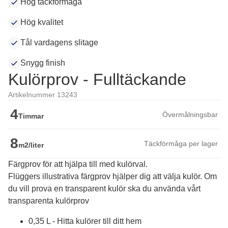
Hög täckförmåga
Hög kvalitet
Tål vardagens slitage
Snygg finish
Kulörprov - Fulltäckande
Artikelnummer 13243
4
Övermålningsbar
Timmar
8
Täckförmåga per lager
m2/liter
Färgprov för att hjälpa till med kulörval.
Flüggers illustrativa färgprov hjälper dig att välja kulör. Om 
du vill prova en transparent kulör ska du använda vårt 
transparenta kulörprov
0,35 L - Hitta kulörer till ditt hem