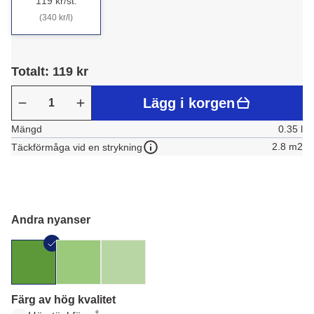
119 kr/st.
(340 kr/l)
Totalt: 119 kr
Lägg i korgen
Mängd
0.35 l
2.8 m2
Täckförmåga vid en strykning
Andra nyanser
Färg av hög kvalitet