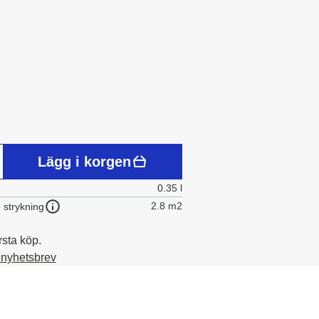
Lägg i korgen
0.35 l
2.8 m2
 strykning
rsta köp.
t nyhetsbrev