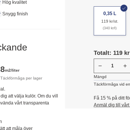
Hög kvalitet
0,35 L
Snygg finish
119 kr/st.
(340 kr/l)
äckande
Totalt: 119 kr
8
m2/liter
Mängd
Täckförmåga per lager
Täckförmåga vid en
al.
dig att välja kulör. Om du vill 
Få 15 % på ditt fö
vända vårt transparenta 
Anmäl dig till vår
m
tt att måla över