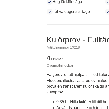
Hög täckförmåga
Tål vardagens slitage
Kulörprov - Fullt
Artikelnummer 13218
4
Timmar
Övermålningsbar
Färgprov för att hjälpa till med kulörv
Flüggers illustrativa färgprov hjälper 
prova en transparent kulör ska du an
kulörprov
0,35 L - Hitta kulörer till ditt he
Används både ute och inne - Lä