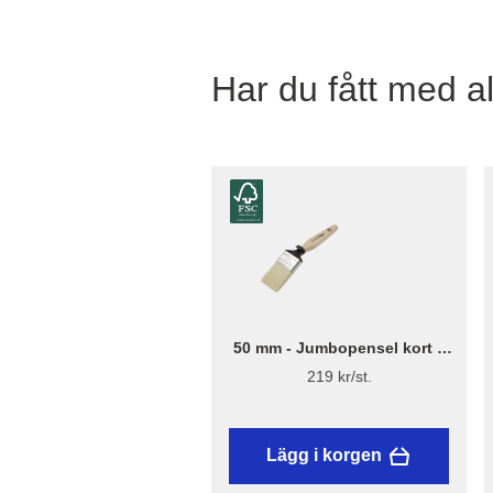
Har du fått med al
50 mm - Jumbopensel kort –
Flügger Excellence
219 kr/st.
Lägg i korgen