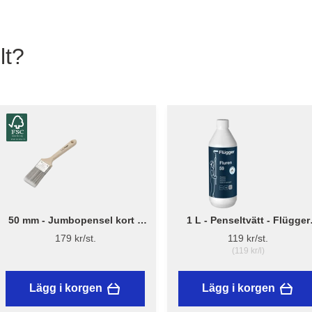
lt?
50 mm - Jumbopensel kort –
1 L - Penseltvätt - Flügger
Flügger Pro Series
Fluren 59
179 kr/st.
119 kr/st.
(119 kr/l)
Lägg i korgen
Lägg i korgen