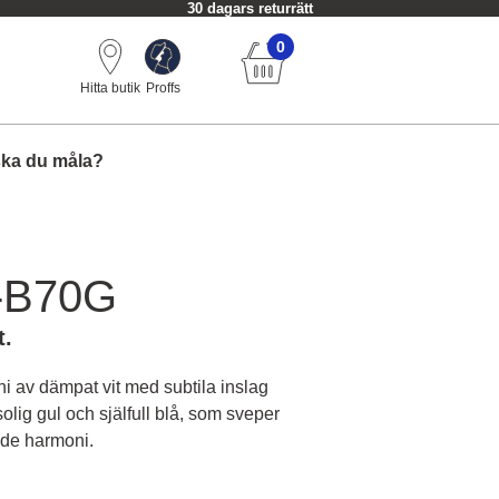
30 dagars returrätt
0
Hitta butik
Proffs
ska du måla?
-B70G
t.
i av dämpat vit med subtila inslag
solig gul och själfull blå, som sveper
ande harmoni.