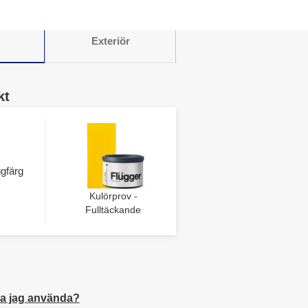
Exteriör
kt
gfärg
Kulörprov -
Fulltäckande
a jag använda?