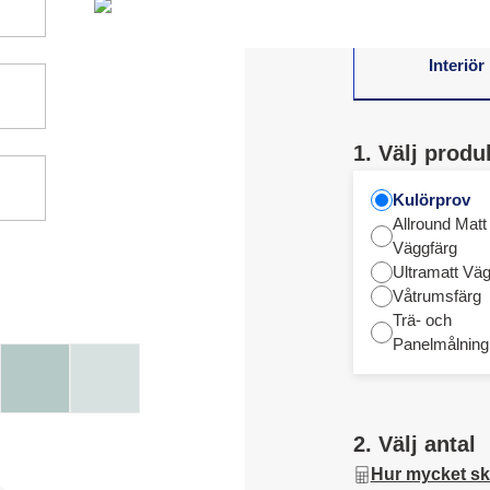
Interiör
1. Välj produ
Kulörprov
Allround Matt
Väggfärg
Ultramatt Väg
Våtrumsfärg
Trä- och
Panelmålning
2. Välj antal
Hur mycket sk