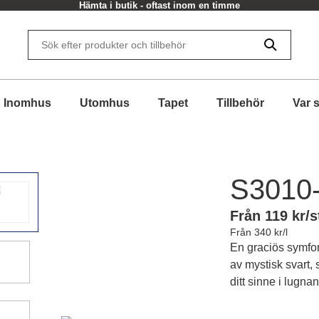
Hämta i butik - oftast inom en timme
Inomhus
Utomhus
Tapet
Tillbehör
Var 
S3010
Från 119 kr/s
Från 340 kr/l
En graciös symfon
av mystisk svart, 
ditt sinne i lugn