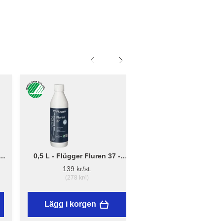
0,5 L - Flügger Fluren 37 -
Liten - B: 10cm x D:
Grundrengöring
12cm - Borsthållare 
139 kr/st.
41,95 kr/st.
(278 kr/l)
Lägg i korgen
Lägg i korgen