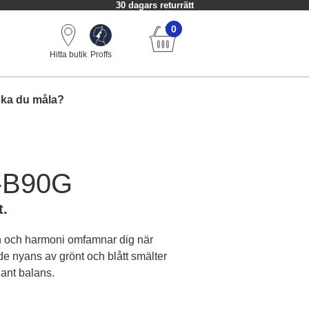
30 dagars returrätt
0
Hitta butik
Proffs
ska du måla?
-B90G
t.
n och harmoni omfamnar dig när
de nyans av grönt och blått smälter
ant balans.