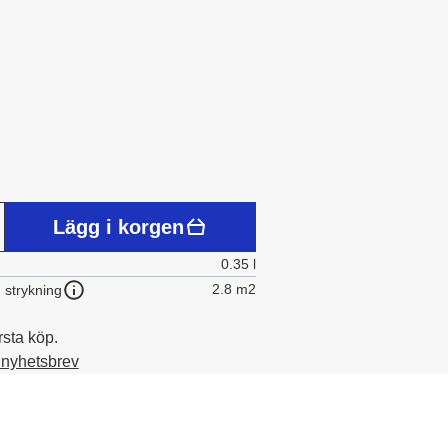
Lägg i korgen
0.35 l
2.8 m2
 strykning
rsta köp.
t nyhetsbrev