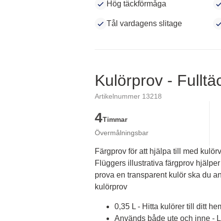
Hög täckförmåga
Tål vardagens slitage
Kulörprov - Fullt
Artikelnummer 13218
4
Timmar
Övermålningsbar
Färgprov för att hjälpa till med kulörv
Flüggers illustrativa färgprov hjälper 
prova en transparent kulör ska du an
kulörprov
0,35 L - Hitta kulörer till ditt he
Används både ute och inne - Lä