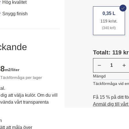
Hög kvalitet
0,35 L
Snygg finish
119 kr/st.
(340 kr/l)
äckande
Totalt: 119 kr
8
m2/liter
Mängd
Täckförmåga per lager
Täckförmåga vid en
al.
dig att välja kulör. Om du vill 
Få 15 % på ditt fö
vända vårt transparenta 
Anmäl dig till vår
m
tt att måla över