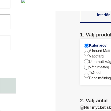
Interiör
1. Välj produ
Kulörprov
Allround Matt
Väggfärg
Ultramatt Väg
Våtrumsfärg
Trä- och
Panelmålning
2. Välj antal
Hur mycket sk