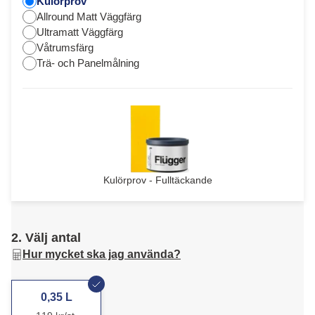
Kulörprov
Allround Matt Väggfärg
Ultramatt Väggfärg
Våtrumsfärg
Trä- och Panelmålning
Kulörprov - Fulltäckande
2. Välj antal
Hur mycket ska jag använda?
0,35 L