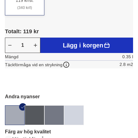
119 kr/st.
(340 kr/l)
Totalt: 119 kr
Lägg i korgen
Mängd
0.35 l
2.8 m2
Täckförmåga vid en strykning
Andra nyanser
Färg av hög kvalitet