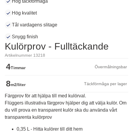
Hög täckförmåga
Hög kvalitet
Tål vardagens slitage
Snygg finish
Kulörprov - Fulltäckande
Artikelnummer 13218
4
Övermålningsbar
Timmar
8
Täckförmåga per lager
m2/liter
Färgprov för att hjälpa till med kulörval.
Flüggers illustrativa färgprov hjälper dig att välja kulör. Om 
du vill prova en transparent kulör ska du använda vårt 
transparenta kulörprov
0,35 L - Hitta kulörer till ditt hem