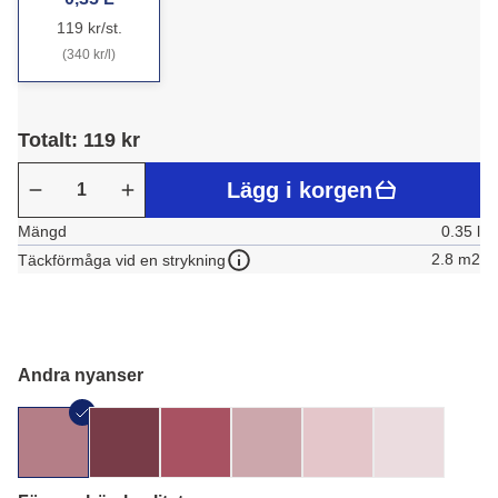
119 kr/st.
(340 kr/l)
Totalt: 119 kr
Lägg i korgen
Mängd
0.35 l
2.8 m2
Täckförmåga vid en strykning
Andra nyanser