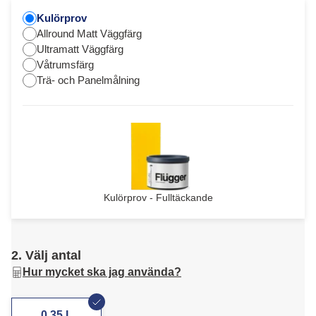
Kulörprov
Allround Matt Väggfärg
Ultramatt Väggfärg
Våtrumsfärg
Trä- och Panelmålning
Kulörprov - Fulltäckande
2. Välj antal
Hur mycket ska jag använda?
0,35 L