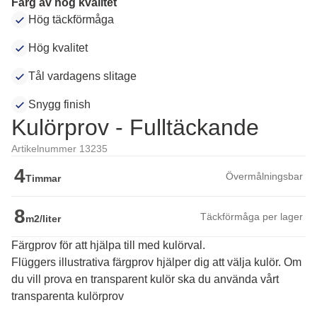
Färg av hög kvalitet
Hög täckförmåga
Hög kvalitet
Tål vardagens slitage
Snygg finish
Kulörprov - Fulltäckande
Artikelnummer 13235
4
Övermålningsbar
Timmar
8
Täckförmåga per lager
m2/liter
Färgprov för att hjälpa till med kulörval.
Flüggers illustrativa färgprov hjälper dig att välja kulör. Om 
du vill prova en transparent kulör ska du använda vårt 
transparenta kulörprov