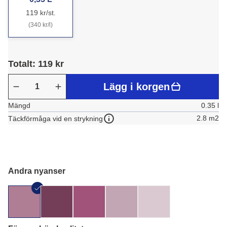
119 kr/st.
(340 kr/l)
Totalt: 119 kr
Lägg i korgen
Mängd
0.35 l
2.8 m2
Täckförmåga vid en strykning
Andra nyanser