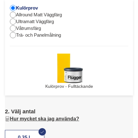
Kulörprov
Allround Matt Väggfärg
Ultramatt Väggfärg
Våtrumsfärg
Trä- och Panelmålning
Kulörprov - Fulltäckande
2. Välj antal
Hur mycket ska jag använda?
0,35 L