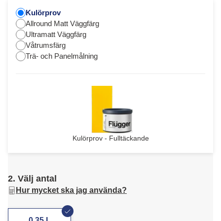
Kulörprov
Allround Matt Väggfärg
Ultramatt Väggfärg
Våtrumsfärg
Trä- och Panelmålning
Kulörprov - Fulltäckande
2. Välj antal
Hur mycket ska jag använda?
0,35 L