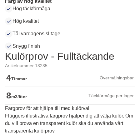
Färg av hög kvalitet
Hög täckförmåga
Hög kvalitet
Tål vardagens slitage
Snygg finish
Kulörprov - Fulltäckande
Artikelnummer 13235
4
Övermålningsbar
Timmar
8
Täckförmåga per lager
m2/liter
Färgprov för att hjälpa till med kulörval.
Flüggers illustrativa färgprov hjälper dig att välja kulör. Om 
du vill prova en transparent kulör ska du använda vårt 
transparenta kulörprov