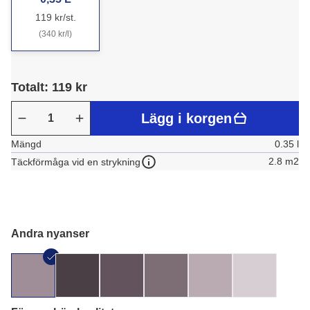
119 kr/st.
(340 kr/l)
Totalt: 119 kr
Lägg i korgen
Mängd
0.35 l
2.8 m2
Täckförmåga vid en strykning
Andra nyanser