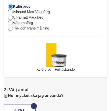
Kulörprov
Allround Matt Väggfärg
Ultramatt Väggfärg
Våtrumsfärg
Trä- och Panelmålning
Kulörprov - Fulltäckande
2. Välj antal
Hur mycket ska jag använda?
0,35 L