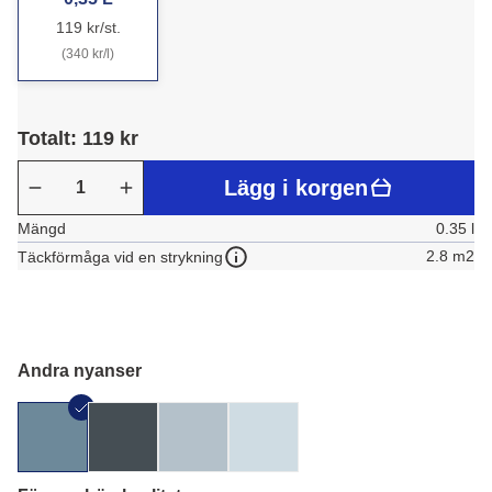
119 kr/st.
(340 kr/l)
Totalt: 119 kr
Lägg i korgen
Mängd
0.35 l
2.8 m2
Täckförmåga vid en strykning
Andra nyanser