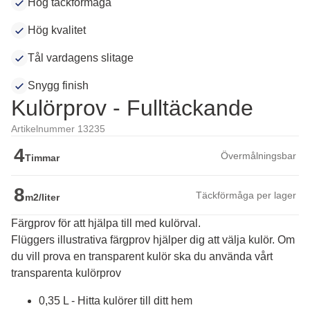
Hög täckförmåga
Hög kvalitet
Tål vardagens slitage
Snygg finish
Kulörprov - Fulltäckande
Artikelnummer 13235
4
Övermålningsbar
Timmar
8
Täckförmåga per lager
m2/liter
Färgprov för att hjälpa till med kulörval.
Flüggers illustrativa färgprov hjälper dig att välja kulör. Om 
du vill prova en transparent kulör ska du använda vårt 
transparenta kulörprov
0,35 L - Hitta kulörer till ditt hem