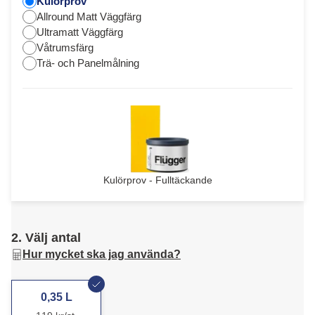
Kulörprov
Allround Matt Väggfärg
Ultramatt Väggfärg
Våtrumsfärg
Trä- och Panelmålning
Kulörprov - Fulltäckande
2. Välj antal
Hur mycket ska jag använda?
0,35 L