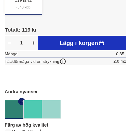
119 kr/st.
(340 kr/l)
Totalt: 119 kr
Lägg i korgen
Mängd
0.35 l
2.8 m2
Täckförmåga vid en strykning
Andra nyanser
Färg av hög kvalitet