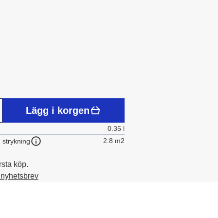
Lägg i korgen
0.35 l
2.8 m2
 strykning
rsta köp.
t nyhetsbrev