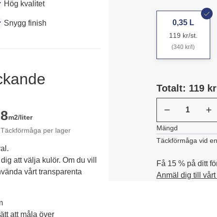
Hög kvalitet
0,35 L
Snygg finish
119 kr/st.
(340 kr/l)
äckande
Totalt: 119 kr
8
m2/liter
Mängd
Täckförmåga per lager
Täckförmåga vid en
al.
dig att välja kulör. Om du vill 
Få 15 % på ditt fö
vända vårt transparenta 
Anmäl dig till vår
m
tt att måla över