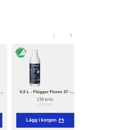
0,5 L - Flügger Fluren 37 -
Liten - B: 10cm x D:
Grundrengöring
12cm - Borsthållare 
139 kr/st.
41,95 kr/st.
(278 kr/l)
Lägg i korgen
Lägg i korgen