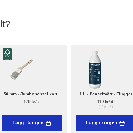
lt?
50 mm - Jumbopensel kort –
1 L - Penseltvätt - Flügger
Flügger Pro Series
Fluren 59
179 kr/st.
119 kr/st.
(119 kr/l)
Lägg i korgen
Lägg i korgen