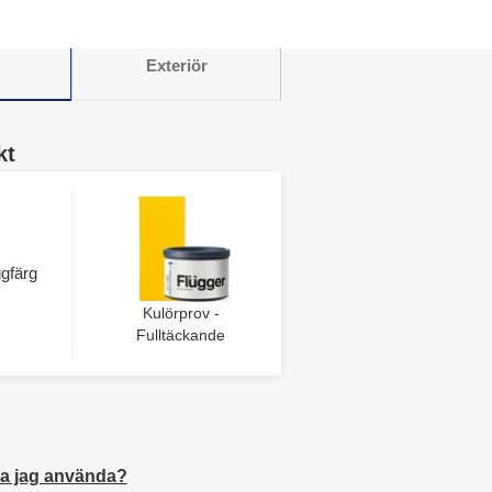
Exteriör
kt
gfärg
Kulörprov -
Fulltäckande
a jag använda?