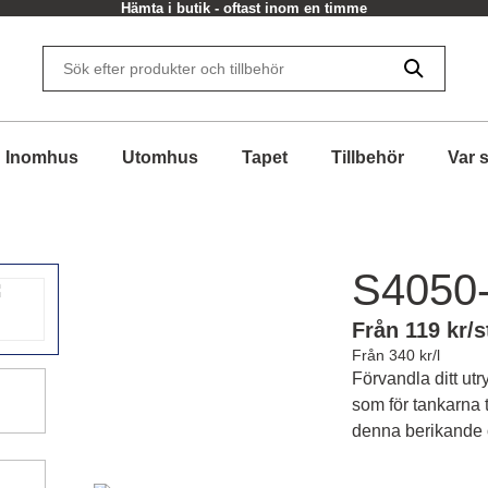
Hämta i butik - oftast inom en timme
Inomhus
Utomhus
Tapet
Tillbehör
Var 
S4050
Från 119 kr/s
Från 340 kr/l
Förvandla ditt utr
som för tankarna t
denna berikande 