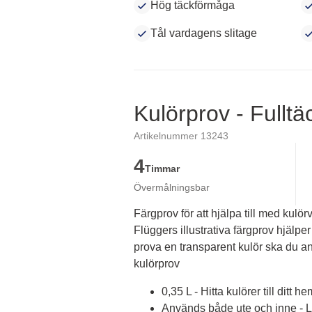
Hög täckförmåga
Tål vardagens slitage
Kulörprov - Fullt
Artikelnummer 13243
4
Timmar
Övermålningsbar
Färgprov för att hjälpa till med kulörv
Flüggers illustrativa färgprov hjälper 
prova en transparent kulör ska du an
kulörprov
0,35 L - Hitta kulörer till ditt he
Används både ute och inne - Lä