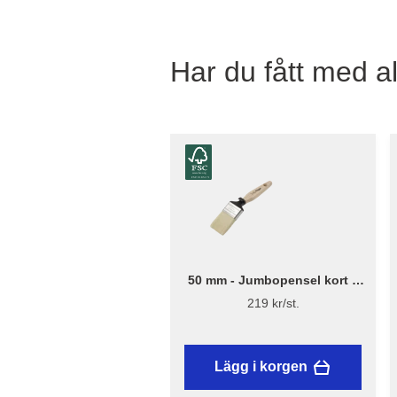
Har du fått med al
50 mm - Jumbopensel kort –
Flügger Excellence
219 kr/st.
Lägg i korgen