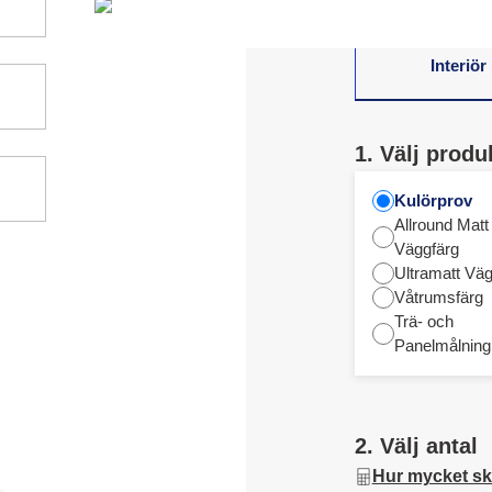
Interiör
1. Välj produ
Kulörprov
Allround Matt
Väggfärg
Ultramatt Väg
Våtrumsfärg
Trä- och
Panelmålning
2. Välj antal
Hur mycket sk