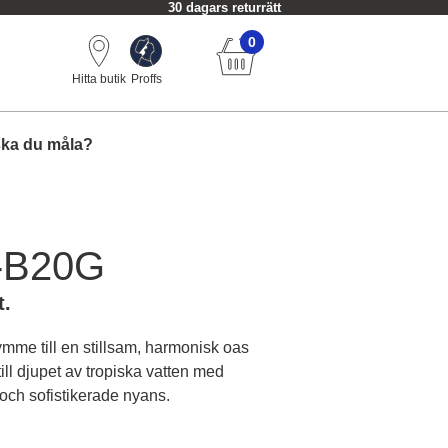
30 dagars returrätt
0
Hitta butik
Proffs
ska du måla?
-B20G
t.
ymme till en stillsam, harmonisk oas
ill djupet av tropiska vatten med
och sofistikerade nyans.