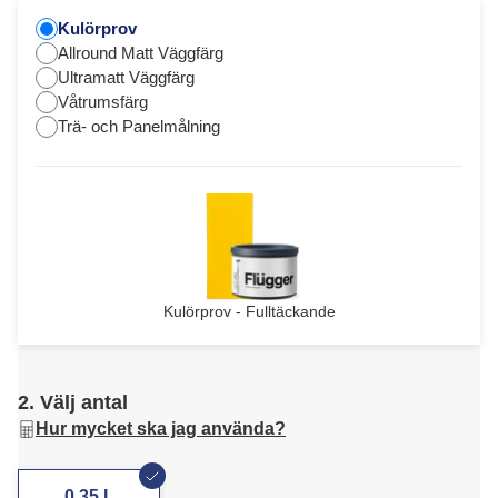
Kulörprov
Allround Matt Väggfärg
Ultramatt Väggfärg
Våtrumsfärg
Trä- och Panelmålning
Kulörprov - Fulltäckande
2. Välj antal
Hur mycket ska jag använda?
0,35 L