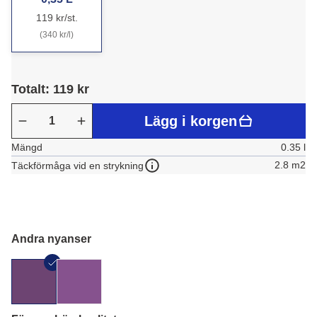
119 kr/st.
(340 kr/l)
Totalt: 119 kr
Lägg i korgen
Mängd
0.35 l
2.8 m2
Täckförmåga vid en strykning
Andra nyanser