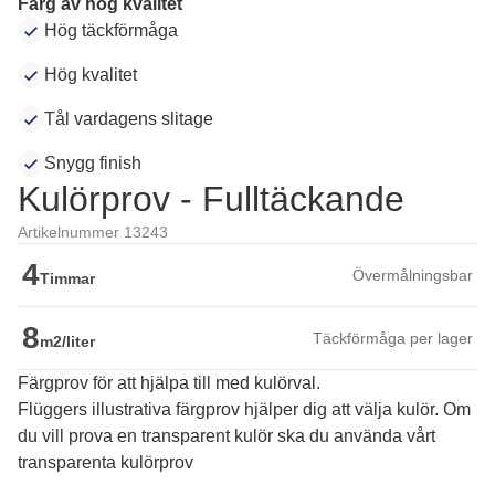
Färg av hög kvalitet
Hög täckförmåga
Hög kvalitet
Tål vardagens slitage
Snygg finish
Kulörprov - Fulltäckande
Artikelnummer 13243
4
Övermålningsbar
Timmar
8
Täckförmåga per lager
m2/liter
Färgprov för att hjälpa till med kulörval.
Flüggers illustrativa färgprov hjälper dig att välja kulör. Om 
du vill prova en transparent kulör ska du använda vårt 
transparenta kulörprov