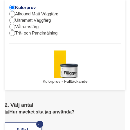
Kulörprov
Allround Matt Väggfärg
Ultramatt Väggfärg
Våtrumsfärg
Trä- och Panelmålning
Kulörprov - Fulltäckande
2. Välj antal
Hur mycket ska jag använda?
0,35 L