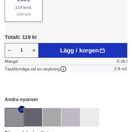
119 kr/st.
(340 kr/l)
Totalt: 119 kr
Lägg i korgen
Mängd
0.35 l
2.8 m2
Täckförmåga vid en strykning
Andra nyanser