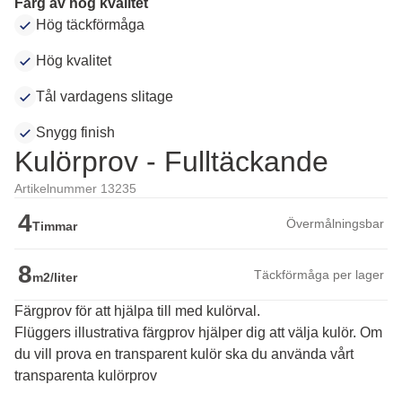
Färg av hög kvalitet
Hög täckförmåga
Hög kvalitet
Tål vardagens slitage
Snygg finish
Kulörprov - Fulltäckande
Artikelnummer 13235
4
Övermålningsbar
Timmar
8
Täckförmåga per lager
m2/liter
Färgprov för att hjälpa till med kulörval.
Flüggers illustrativa färgprov hjälper dig att välja kulör. Om 
du vill prova en transparent kulör ska du använda vårt 
transparenta kulörprov