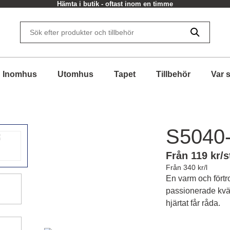
Hämta i butik - oftast inom en timme
Inomhus
Utomhus
Tapet
Tillbehör
Var 
S5040
Från 119 kr/s
Från 340 kr/l
En varm och fört
passionerade kväl
hjärtat får råda.