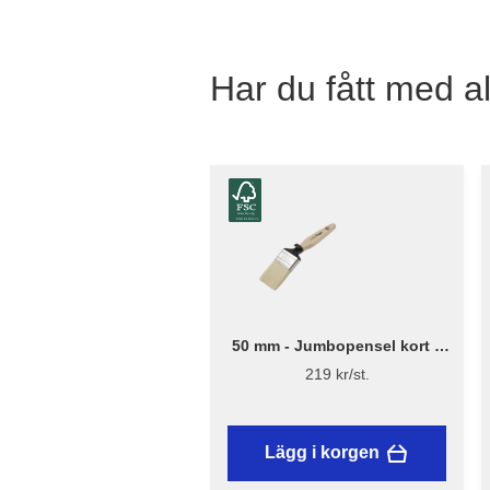
Har du fått med al
50 mm - Jumbopensel kort –
Flügger Excellence
219 kr/st.
Lägg i korgen