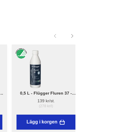
0,5 L - Flügger Fluren 37 -
Liten - B: 10cm x D:
Grundrengöring
12cm - Borsthållare 
139 kr/st.
41,95 kr/st.
(278 kr/l)
Lägg i korgen
Lägg i korgen