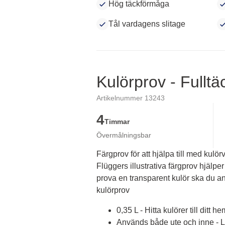
Hög täckförmåga
Tål vardagens slitage
Kulörprov - Fullt
Artikelnummer 13243
4
Timmar
Övermålningsbar
Färgprov för att hjälpa till med kulörv
Flüggers illustrativa färgprov hjälper 
prova en transparent kulör ska du an
kulörprov
0,35 L - Hitta kulörer till ditt he
Används både ute och inne - Lä