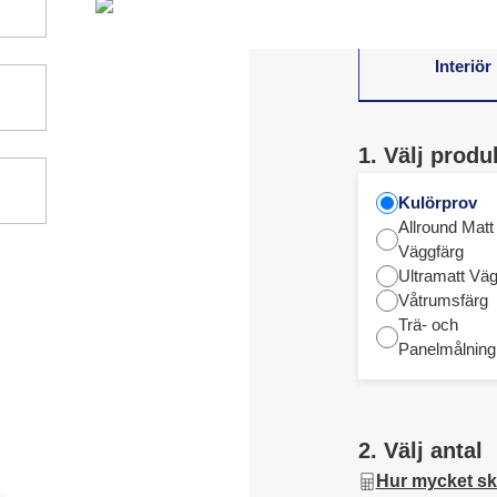
Interiör
1. Välj produ
Kulörprov
Allround Matt
Väggfärg
Ultramatt Väg
Våtrumsfärg
Trä- och
Panelmålning
2. Välj antal
Hur mycket sk