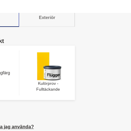
Exteriör
kt
gfärg
Kulörprov -
Fulltäckande
a jag använda?