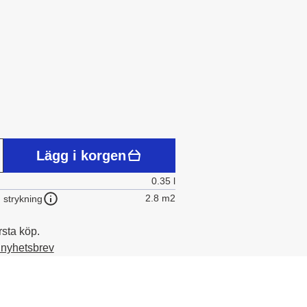
Lägg i korgen
0.35 l
2.8 m2
 strykning
rsta köp.
t nyhetsbrev