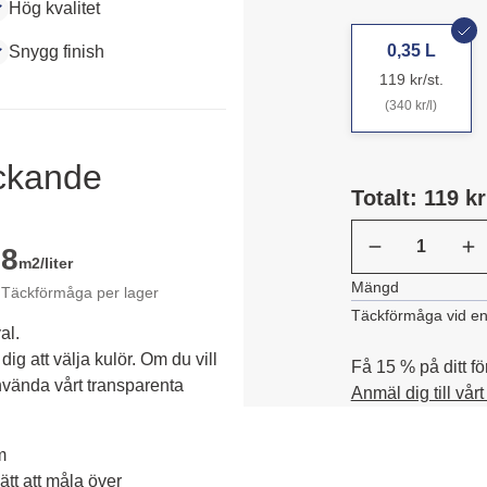
Hög kvalitet
0,35 L
Snygg finish
119 kr/st.
(340 kr/l)
äckande
Totalt: 119 kr
8
m2/liter
Mängd
Täckförmåga per lager
Täckförmåga vid en
al.
dig att välja kulör. Om du vill 
Få 15 % på ditt fö
vända vårt transparenta 
Anmäl dig till vår
m
tt att måla över