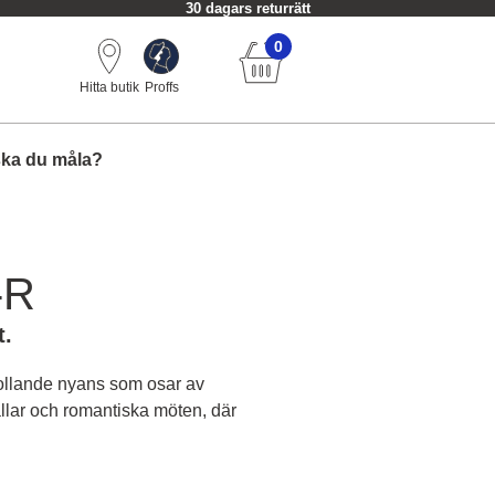
30 dagars returrätt
0
Hitta butik
Proffs
ska du måla?
-R
t.
rollande nyans som osar av
lar och romantiska möten, där