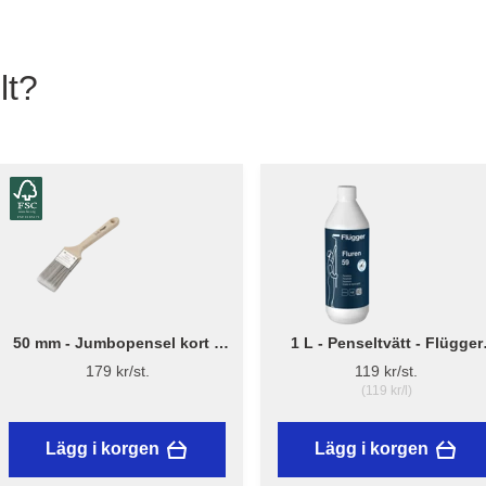
lt?
50 mm - Jumbopensel kort –
1 L - Penseltvätt - Flügger
Flügger Pro Series
Fluren 59
179 kr/st.
119 kr/st.
(119 kr/l)
Lägg i korgen
Lägg i korgen