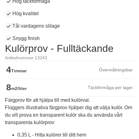
Hög täckförmåga
Hög kvalitet
Tål vardagens slitage
Snygg finish
Kulörprov - Fulltäckande
Artikelnummer 13243
4
Övermålningsbar
Timmar
8
Täckförmåga per lager
m2/liter
Färgprov för att hjälpa till med kulörval.
Flüggers illustrativa färgprov hjälper dig att välja kulör. Om 
du vill prova en transparent kulör ska du använda vårt 
transparenta kulörprov
0,35 L - Hitta kulörer till ditt hem