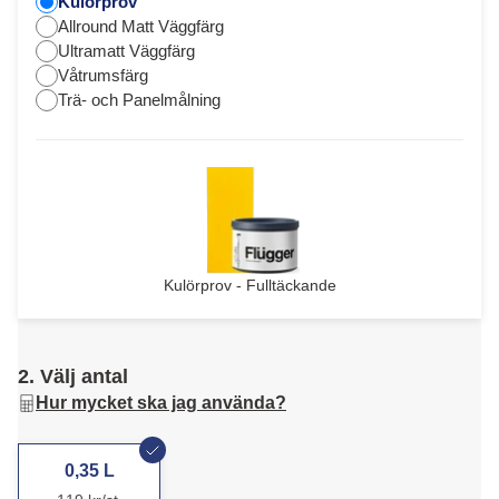
Kulörprov
Allround Matt Väggfärg
Ultramatt Väggfärg
Våtrumsfärg
Trä- och Panelmålning
Kulörprov - Fulltäckande
2. Välj antal
Hur mycket ska jag använda?
0,35 L