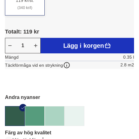
119 kr/st.
(340 kr/l)
Totalt: 119 kr
Lägg i korgen
Mängd
0.35 l
2.8 m2
Täckförmåga vid en strykning
Andra nyanser
Färg av hög kvalitet