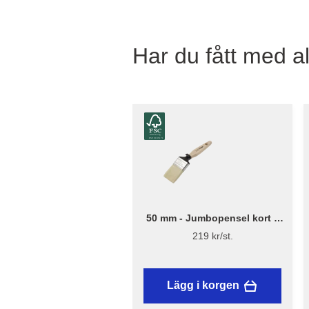
Har du fått med al
50 mm - Jumbopensel kort –
Flügger Excellence
219 kr/st.
Lägg i korgen