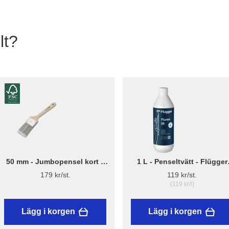
lt?
50 mm - Jumbopensel kort –
1 L - Penseltvätt - Flügger
Flügger Pro Series
Fluren 59
179 kr/st.
119 kr/st.
(119 kr/l)
Lägg i korgen
Lägg i korgen