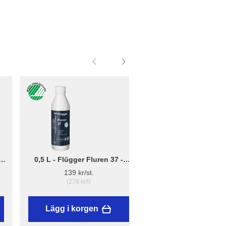
0,5 L - Flügger Fluren 37 -
Liten - B: 10cm x D:
Grundrengöring
12cm - Borsthållare 
139 kr/st.
41,95 kr/st.
(278 kr/l)
Lägg i korgen
Lägg i korgen