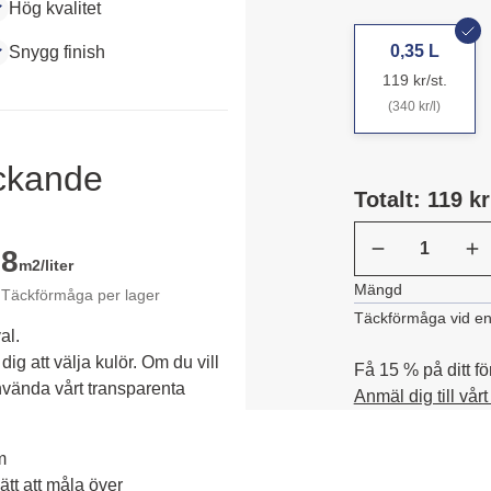
Hög kvalitet
0,35 L
Snygg finish
119 kr/st.
(340 kr/l)
äckande
Totalt: 119 kr
8
m2/liter
Mängd
Täckförmåga per lager
Täckförmåga vid en
al.
dig att välja kulör. Om du vill 
Få 15 % på ditt fö
vända vårt transparenta 
Anmäl dig till vår
m
tt att måla över