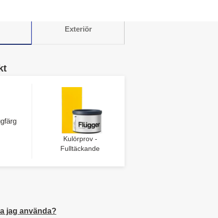
Exteriör
kt
gfärg
Kulörprov -
Fulltäckande
a jag använda?