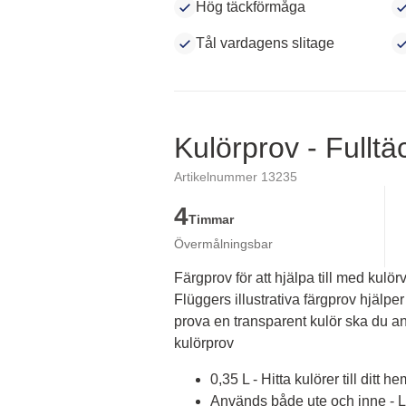
Hög täckförmåga
Tål vardagens slitage
Kulörprov - Fullt
Artikelnummer 13235
4
Timmar
Övermålningsbar
Färgprov för att hjälpa till med kulörv
Flüggers illustrativa färgprov hjälper 
prova en transparent kulör ska du an
kulörprov
0,35 L - Hitta kulörer till ditt he
Används både ute och inne - Lä