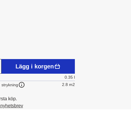
Lägg i korgen
0.35 l
2.8 m2
 strykning
rsta köp.
t nyhetsbrev