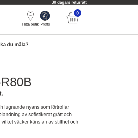
30 dagars returrätt
0
Hitta butik
Proffs
ska du måla?
-R80B
t.
ch lugnande nyans som förtrollar
landning av sofistikerat grått och
, vilket väcker känslan av stillhet och