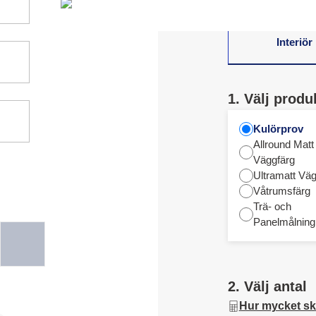
Interiör
1. Välj produ
Kulörprov
Allround Matt
Väggfärg
Ultramatt Väg
Våtrumsfärg
Trä- och
Panelmålning
2. Välj antal
Hur mycket sk