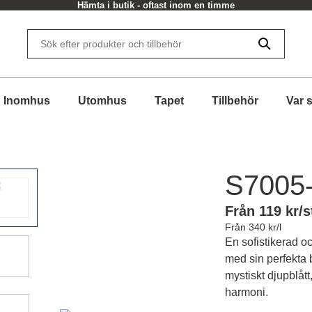
Hämta i butik - oftast inom en timme
Inomhus
Utomhus
Tapet
Tillbehör
Var 
S7005
Från 119 kr/s
Från 340 kr/l
En sofistikerad o
med sin perfekta b
mystiskt djupblått
harmoni.