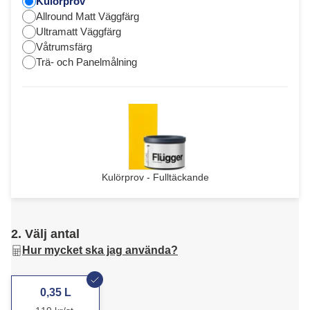
Kulörprov
Allround Matt Väggfärg
Ultramatt Väggfärg
Våtrumsfärg
Trä- och Panelmålning
Kulörprov - Fulltäckande
2. Välj antal
Hur mycket ska jag använda?
0,35 L