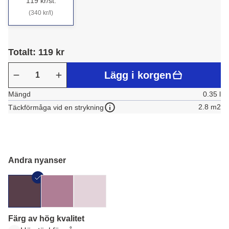
119 kr/st.
(340 kr/l)
Totalt: 119 kr
Lägg i korgen
Mängd
0.35 l
2.8 m2
Täckförmåga vid en strykning
Andra nyanser
Färg av hög kvalitet