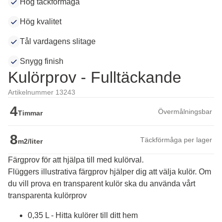
Hög täckförmåga
Hög kvalitet
Tål vardagens slitage
Snygg finish
Kulörprov - Fulltäckande
Artikelnummer 13243
4
Övermålningsbar
Timmar
8
Täckförmåga per lager
m2/liter
Färgprov för att hjälpa till med kulörval.
Flüggers illustrativa färgprov hjälper dig att välja kulör. Om 
du vill prova en transparent kulör ska du använda vårt 
transparenta kulörprov
0,35 L - Hitta kulörer till ditt hem