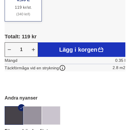
119 kr/st.
(340 kr/l)
Totalt: 119 kr
Lägg i korgen
Mängd
0.35 l
2.8 m2
Täckförmåga vid en strykning
Andra nyanser