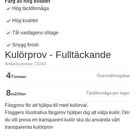
Färg av hög kvalitet
Hög täckförmåga
Hög kvalitet
Tål vardagens slitage
Snygg finish
Kulörprov - Fulltäckande
Artikelnummer 13243
4
Övermålningsbar
Timmar
8
Täckförmåga per lager
m2/liter
Färgprov för att hjälpa till med kulörval.
Flüggers illustrativa färgprov hjälper dig att välja kulör. Om 
du vill prova en transparent kulör ska du använda vårt 
transparenta kulörprov