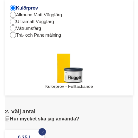
Kulörprov
Allround Matt Väggfärg
Ultramatt Väggfärg
Våtrumsfärg
Trä- och Panelmålning
Kulörprov - Fulltäckande
2. Välj antal
Hur mycket ska jag använda?
0,35 L