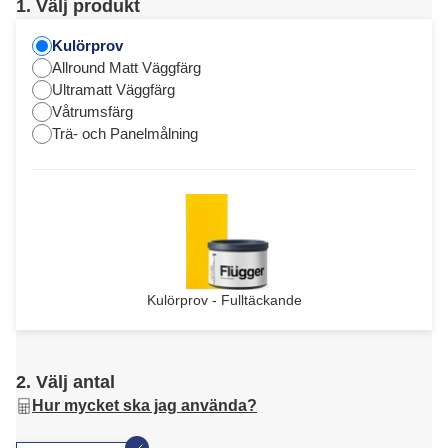
1. Välj produkt
Kulörprov
Allround Matt Väggfärg
Ultramatt Väggfärg
Våtrumsfärg
Trä- och Panelmålning
Kulörprov - Fulltäckande
2. Välj antal
Hur mycket ska jag använda?