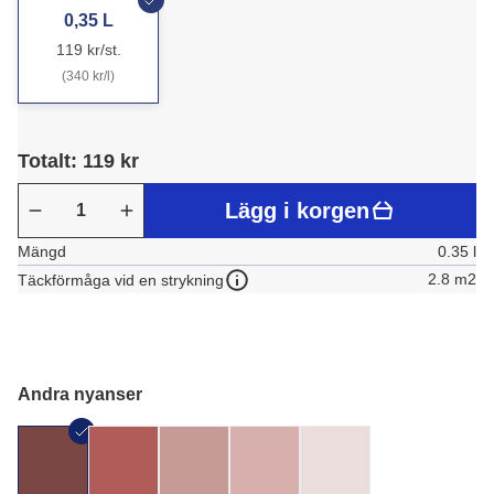
0,35 L
119 kr/st.
(340 kr/l)
Totalt: 119 kr
Lägg i korgen
Mängd
0.35 l
2.8 m2
Täckförmåga vid en strykning
Andra nyanser