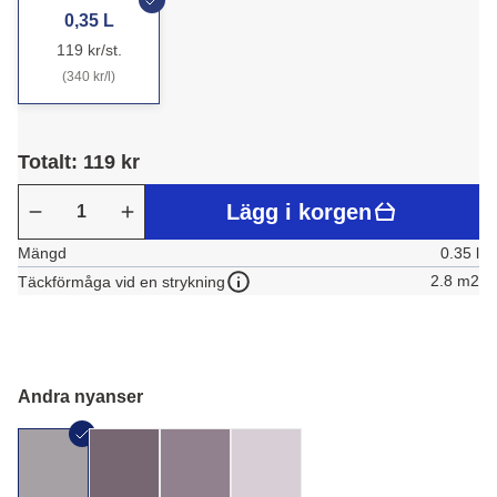
0,35 L
119 kr/st.
(340 kr/l)
Totalt: 119 kr
Lägg i korgen
Mängd
0.35 l
2.8 m2
Täckförmåga vid en strykning
Andra nyanser