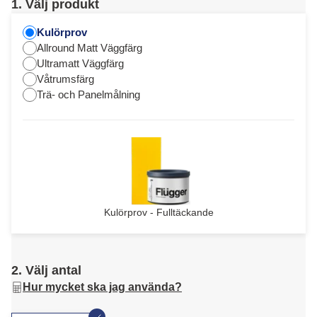
1. Välj produkt
Kulörprov
Allround Matt Väggfärg
Ultramatt Väggfärg
Våtrumsfärg
Trä- och Panelmålning
Kulörprov - Fulltäckande
2. Välj antal
Hur mycket ska jag använda?