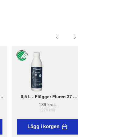
0,5 L - Flügger Fluren 37 -
Liten - B: 10cm x D:
Grundrengöring
12cm - Borsthållare 
139 kr/st.
41,95 kr/st.
(278 kr/l)
Lägg i korgen
Lägg i korgen