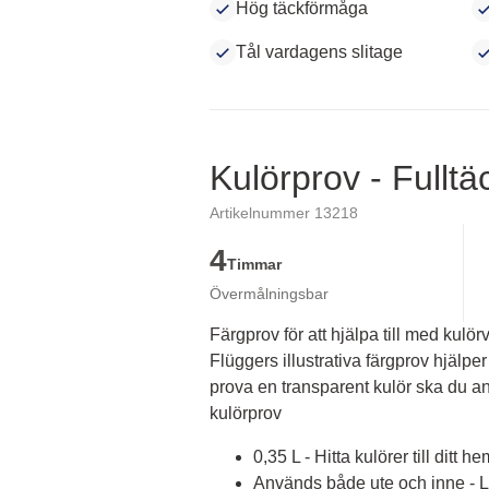
Hög täckförmåga
Tål vardagens slitage
Kulörprov - Fullt
Artikelnummer 13218
4
Timmar
Övermålningsbar
Färgprov för att hjälpa till med kulörv
Flüggers illustrativa färgprov hjälper 
prova en transparent kulör ska du an
kulörprov
0,35 L - Hitta kulörer till ditt he
Används både ute och inne - Lä