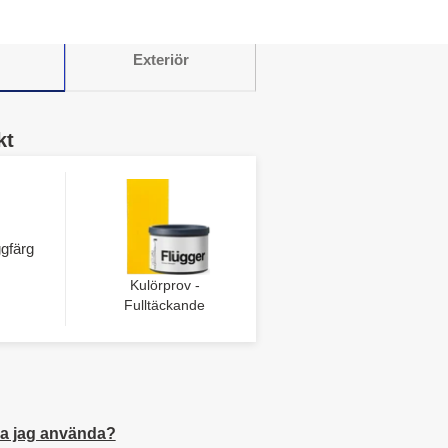
Exteriör
kt
gfärg
Kulörprov -
Fulltäckande
a jag använda?