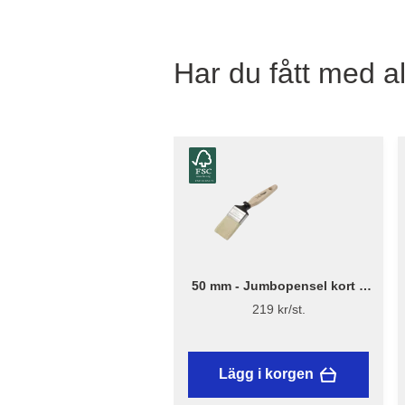
Har du fått med al
50 mm - Jumbopensel kort –
Flügger Excellence
219 kr/st.
Lägg i korgen