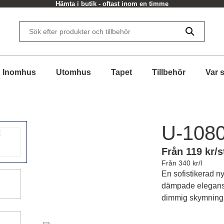
Hämta i butik - oftast inom en timme
Inomhus
Utomhus
Tapet
Tillbehör
Var 
U-108
Från 119 kr/s
Från 340 kr/l
En sofistikerad 
dämpade elegans o
dimmig skymning