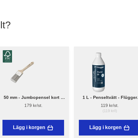
lt?
50 mm - Jumbopensel kort –
1 L - Penseltvätt - Flügger
Flügger Pro Series
Fluren 59
179 kr/st.
119 kr/st.
(119 kr/l)
Lägg i korgen
Lägg i korgen