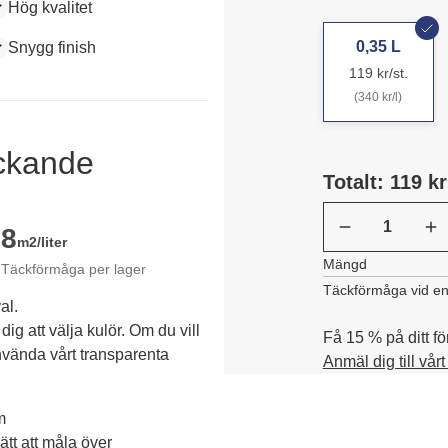
Hög kvalitet
0,35 L
Snygg finish
119 kr/st.
(340 kr/l)
äckande
Totalt: 119 kr
8
m2/liter
Mängd
Täckförmåga per lager
Täckförmåga vid en
al.
dig att välja kulör. Om du vill 
Få 15 % på ditt fö
vända vårt transparenta 
Anmäl dig till vår
m
tt att måla över