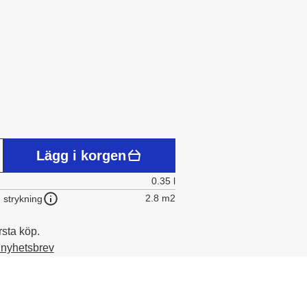
Lägg i korgen
0.35 l
2.8 m2
 strykning
rsta köp.
t nyhetsbrev