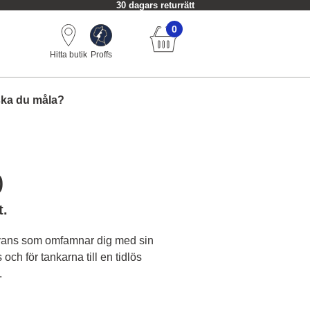
30 dagars returrätt
0
Hitta butik
Proffs
ska du måla?
0
t.
nyans som omfamnar dig med sin
ch för tankarna till en tidlös
.