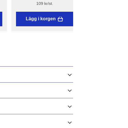
skyddglasögon - Light -
mask med ventil - 
109 kr/st.
199 kr/st.
Bluestar
Lägg i korgen
Lägg i korgen