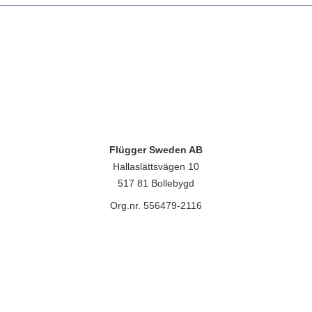
Flügger Sweden AB
Hallaslättsvägen 10
517 81 Bollebygd
Org.nr. 556479-2116
lügger group A/S, Islevdalvej 151, 2610 Rødovre, CVR-nr.: 32788718. 