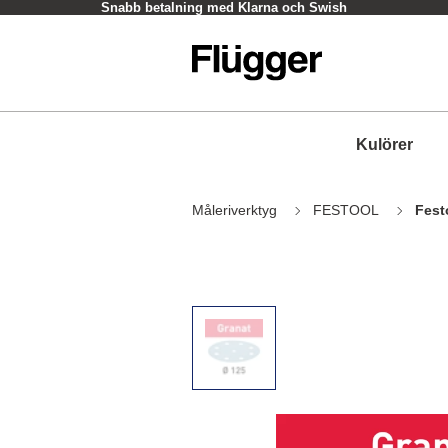
ish
Hämta i butik - oftast inom en timm
Kulörer
Måleriverktyg
FESTOOL
Fest