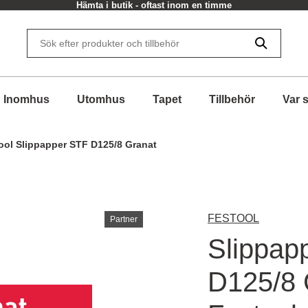
e
30 dagars returrätt
Inomhus
Utomhus
Tapet
Tillbehör
Var 
ool Slippapper STF D125/8 Granat
FESTOOL
Partner
Slippap
D125/8 