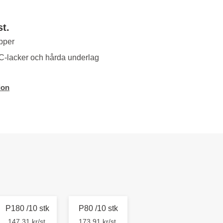
st.
pper
OC-lacker och hårda underlag
ion
P180 /10 stk
P80 /10 stk
147,31 kr/st.
173,91 kr/st.