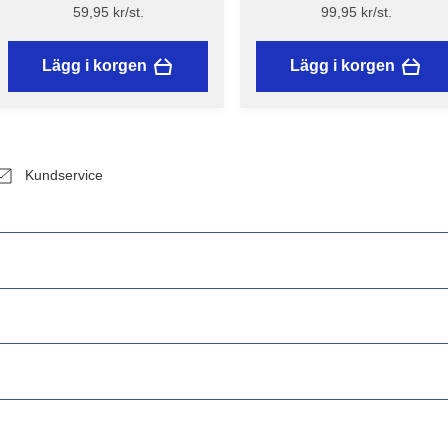
brytblad – Assist
model 42-874
59,95 kr/st.
99,95 kr/st.
Lägg i korgen
Lägg i korgen
Kundservice