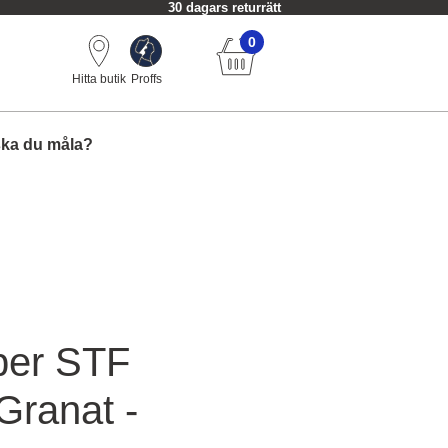
Alltid fri frakt från 749 kr.
0
Hitta butik
Proffs
ska du måla?
per STF
Granat -