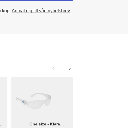
a köp.
Anmäl dig till vårt nyhetsbrev
e
One size - Klara
1 Paket | 5 stk - Blue