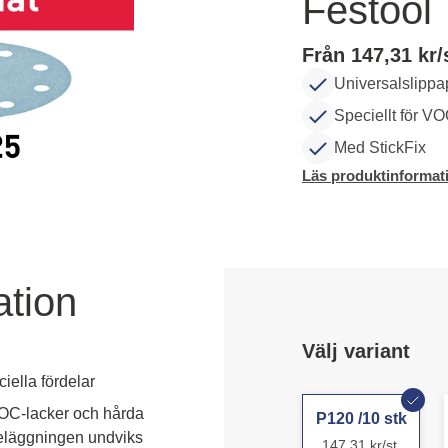
Festool
Från 147,31 kr/
Universalslippa
Speciellt för V
Med StickFix
Läs produktinformat
ation
Välj variant
iella fördelar
VOC-lacker och hårda 
P120 /10 stk
eläggningen undviks 
147,31 kr/st.