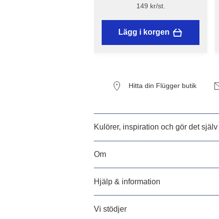
med skruvlås och mattkrok.
149 kr/st.
Lägg i korgen
Hitta din Flügger butik
Kulörer, inspiration och gör det själv
Om
Hjälp & information
Vi stödjer