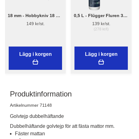
18 mm - Hobbykniv 18 mm
0,5 L - Flügger Fluren 37 -
med skruvlås och
Grundrengöring
149 kr/st.
139 kr/st.
mattkrok.
(278 kr/l)
Lägg i korgen
Lägg i korgen
Produktinformation
Artikelnummer 71148
Golvtejp dubbelhäftande
Dubbelhäftande golvtejp för att fästa mattor mm.
Fäster mattan