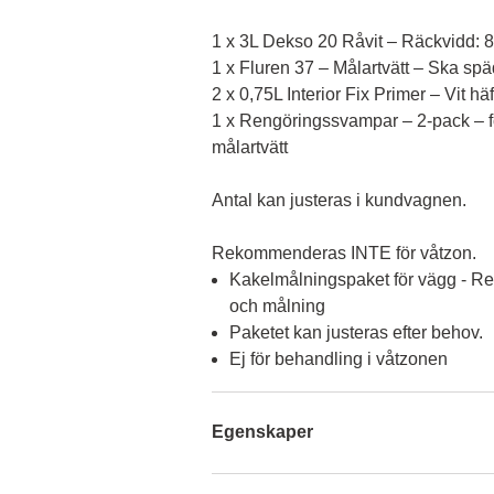
1 x 3L Dekso 20 Råvit – Räckvidd: 8 m
1 x Fluren 37 – Målartvätt – Ska spä
2 x 0,75L Interior Fix Primer – Vit häf
1 x Rengöringssvampar – 2-pack – f
målartvätt
Antal kan justeras i kundvagnen.

Rekommenderas INTE för våtzon.
Kakelmålningspaket för vägg - Re
och målning
Paketet kan justeras efter behov.
Ej för behandling i våtzonen
Egenskaper