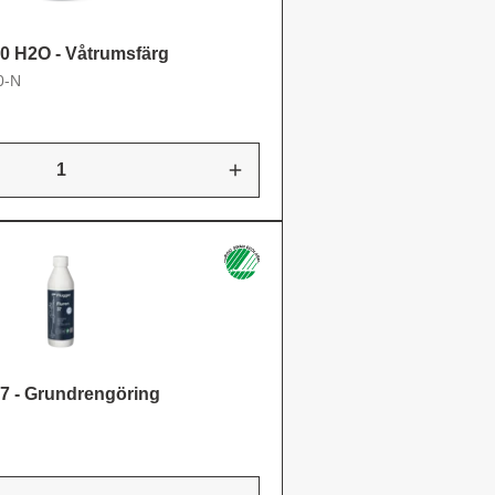
0 H2O - Våtrumsfärg
0-N
37 - Grundrengöring