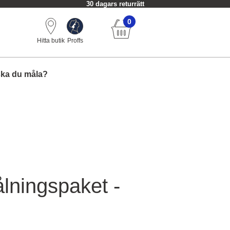
30 dagars returrätt
0
Hitta butik
Proffs
ska du måla?
lningspaket -