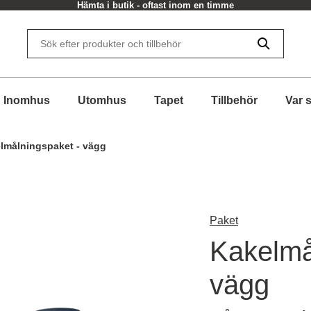
Hämta i butik - oftast inom en timme
Inomhus
Utomhus
Tapet
Tillbehör
Var 
lmålningspaket - vägg
Paket
Kakelmå
vägg