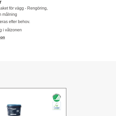
r
ket för vägg - Rengöring,
h målning
eras efter behov.
g i våtzonen
ion