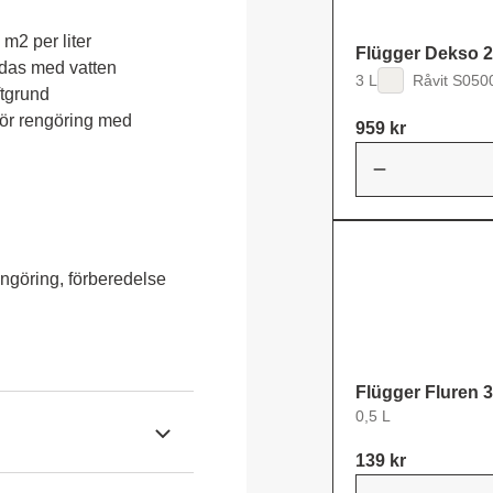
2 per liter

Flügger Dekso 2
das med vatten

3 L
Råvit S050
tgrund

ör rengöring med 
959 kr
ngöring, förberedelse
Flügger Fluren 
0,5 L
139 kr