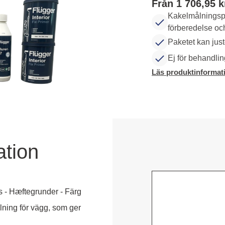
Från 1 706,95 k
Kakelmålningspa
förberedelse oc
Paketet kan just
Ej för behandlin
Läs produktinformat
ation
s - Hæftegrunder - Färg
lning för vägg, som ger 