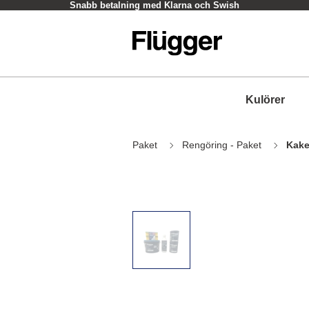
Snabb betalning med Klarna och Swish
Kulörer
Paket
Rengöring - Paket
Kake