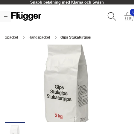
Snabb betalning med Klarna och Swish
Spackel
Handspackel
Gips Stukaturgips