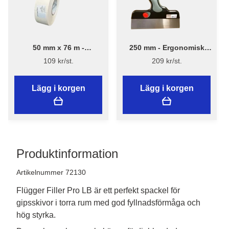
50 mm x 76 m -
250 mm - Ergonomisk
Armeringspapper för gips
Spackelspade - Flügger
109 kr/st.
209 kr/st.
- Saint-Gobain
Lägg i korgen
Lägg i korgen
Produktinformation
Artikelnummer 72130
Flügger Filler Pro LB är ett perfekt spackel för
gipsskivor i torra rum med god fyllnadsförmåga och
hög styrka.