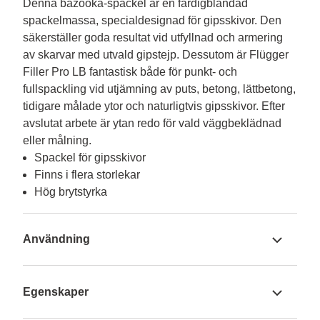
Denna bazooka-spackel är en färdigblandad 
spackelmassa, specialdesignad för gipsskivor. Den 
säkerställer goda resultat vid utfyllnad och armering 
av skarvar med utvald gipstejp. Dessutom är Flügger 
Filler Pro LB fantastisk både för punkt- och 
fullspackling vid utjämning av puts, betong, lättbetong, 
tidigare målade ytor och naturligtvis gipsskivor. Efter 
avslutat arbete är ytan redo för vald väggbeklädnad 
eller målning.
Spackel för gipsskivor
Finns i flera storlekar
Hög brytstyrka
Användning
Egenskaper