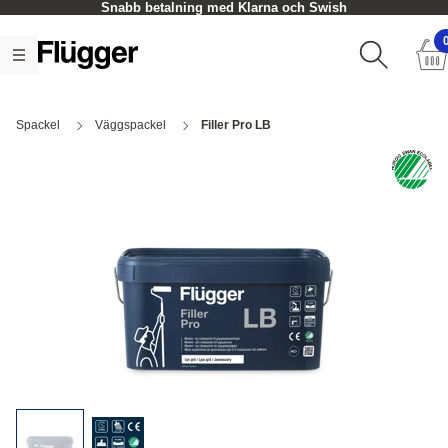
Snabb betalning med Klarna och Swish
Spackel
Väggspackel
Filler Pro LB