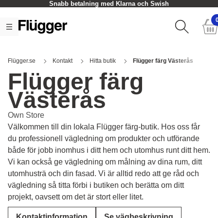
Snabb betalning med Klarna och Swish
Flügger.se
Kontakt
Hitta butik
Flügger färg Västerås
Flügger färg
Västerås
Own Store
Välkommen till din lokala Flügger färg-butik. Hos oss får
du professionell vägledning om produkter och utförande
både för jobb inomhus i ditt hem och utomhus runt ditt hem.
Vi kan också ge vägledning om målning av dina rum, ditt
utomhusträ och din fasad. Vi är alltid redo att ge råd och
vägledning så titta förbi i butiken och berätta om ditt
projekt, oavsett om det är stort eller litet.
Kontaktinformation
Se vägbeskrivning