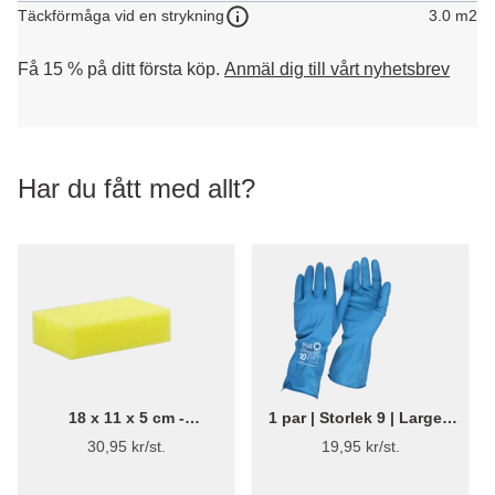
3.0 m2
Täckförmåga vid en strykning
Få 15 % på ditt första köp.
Anmäl dig till vårt nyhetsbrev
Har du fått med allt?
18 x 11 x 5 cm -
1 par | Storlek 9 | Large -
Tvättsvamp, 2 stk.
Bluestar Latexhandskar |
30,95 kr/st.
19,95 kr/st.
Städhandskar | Flügger