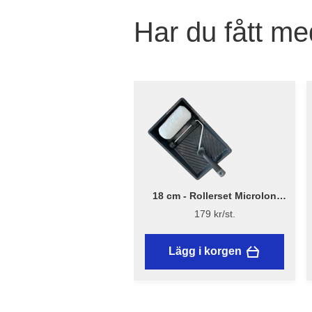
Har du fått med
18 cm - Rollerset Microlon
Rough Ø38mm - Flügger
179 kr/st.
Lägg i korgen