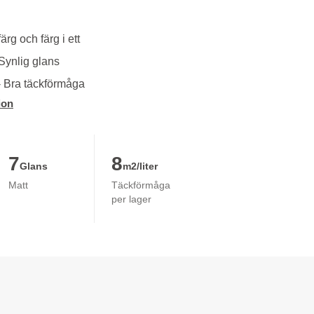
ärg och färg i ett
 Synlig glans
- Bra täckförmåga
ion
7
8
Glans
m2/liter
Matt
Täckförmåga
per lager