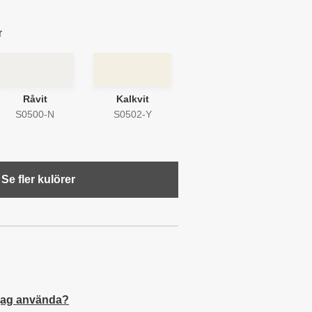
r
Råvit
Kalkvit
S0500-N
S0502-Y
Se fler kulörer
jag använda?