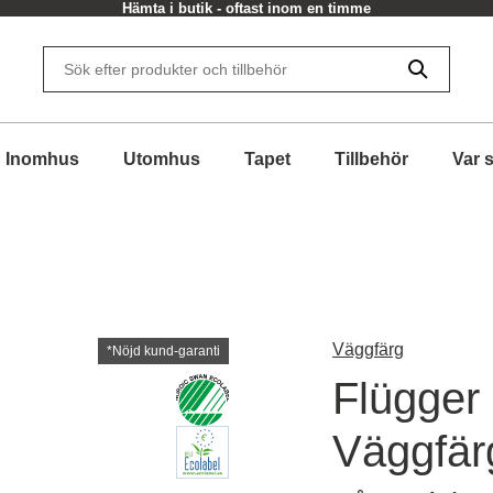
Hämta i butik - oftast inom en timme
Inomhus
Utomhus
Tapet
Tillbehör
Var 
Väggfärg
*Nöjd kund-garanti
Flügger 
Väggfär