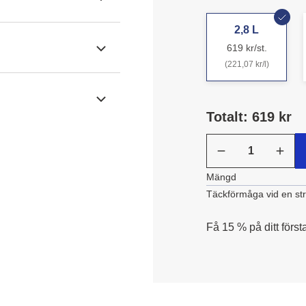
2,8 L
619 kr/st.
(221,07 kr/l)
Totalt: 619 kr
Mängd
Täckförmåga vid en st
Få 15 % på ditt först