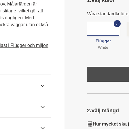
1.
Välj kulör
ov. Målarfärgen är 
slitage, vilket gör att 
Våra standardkulöre
ds dagligen. Med 
ackra väggar utan också 
Flügger
ast | Flügger och miljön
White
2.
Välj mängd
Hur mycket ska 