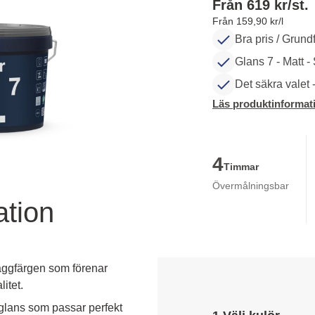
Från 619 kr/st.
Från 159,90 kr/l
Bra pris / Grundf
Glans 7 - Matt -
Det säkra valet 
Läs produktinformat
4
Timmar
Övermålningsbar
ation
äggfärgen som förenar
itet.
glans som passar perfekt 