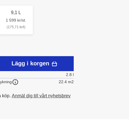
9,1 L
1 599 kr/st.
(175,71 kr/l)
Lägg i korgen
2.8 l
22.4 m2
rykning
a köp.
Anmäl dig till vårt nyhetsbrev