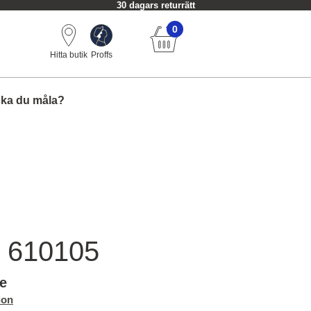
30 dagars returrätt
0
Hitta butik
Proffs
ska du måla?
 610105
le
ion