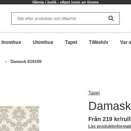
Hämta i butik - oftast inom en timme
Inomhus
Utomhus
Tapet
Tillbehör
Var 
Damask 610105
Tapet
Damask
Från 219 kr/rul
Läs produktinformat