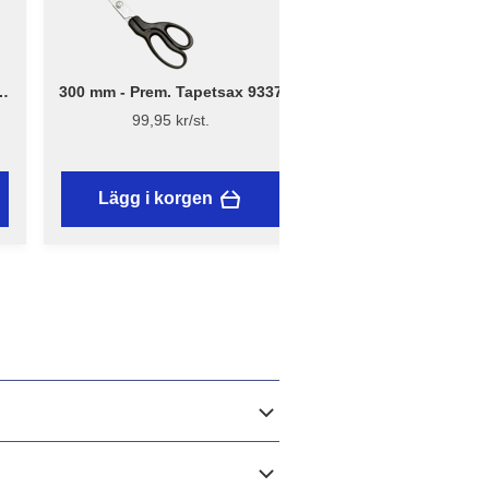
300 mm - Prem. Tapetsax 9337
18 mm - Hobbykniv
med skruvlås och ma
99,95 kr/st.
149 kr/st.
Lägg i korgen
Lägg i korgen