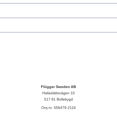
Flügger Sweden AB
Hallaslättsvägen 10
517 81 Bollebygd
Org.nr. 556479-2116
lügger group A/S, Islevdalvej 151, 2610 Rødovre, CVR-nr.: 32788718. 