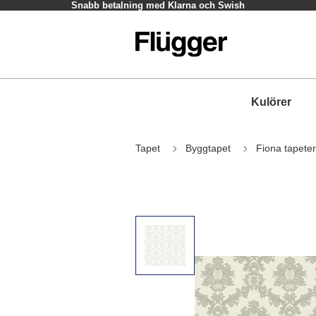
Snabb betalning med Klarna och Swish
Kulörer
Tapet
Byggtapet
Fiona tapeter