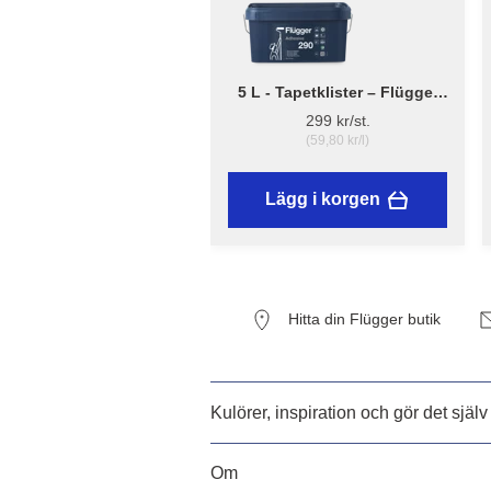
5 L - Tapetklister – Flügger
Adhesive 290
299 kr/st.
(59,80 kr/l)
Lägg i korgen
Hitta din Flügger butik
Kulörer, inspiration och gör det själv
Om