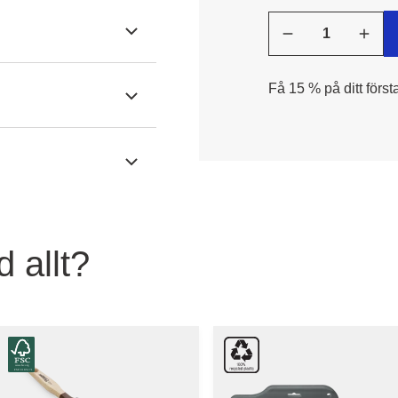
Få 15 % på ditt först
 allt?