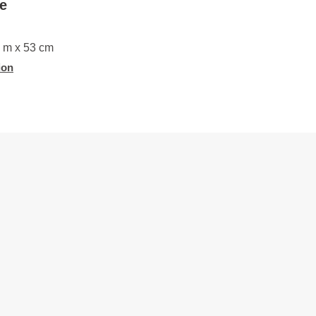
le
2 m x 53 cm
ion