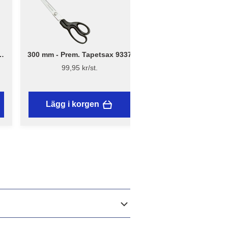
300 mm - Prem. Tapetsax 9337
18 mm - Hobbykniv
med skruvlås och ma
99,95 kr/st.
149 kr/st.
Lägg i korgen
Lägg i korgen