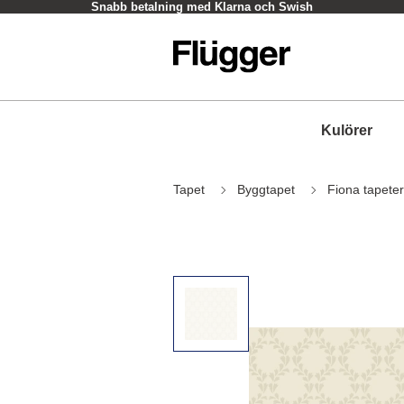
Snabb betalning med Klarna och Swish
Kulörer
Tapet
Byggtapet
Fiona tapeter