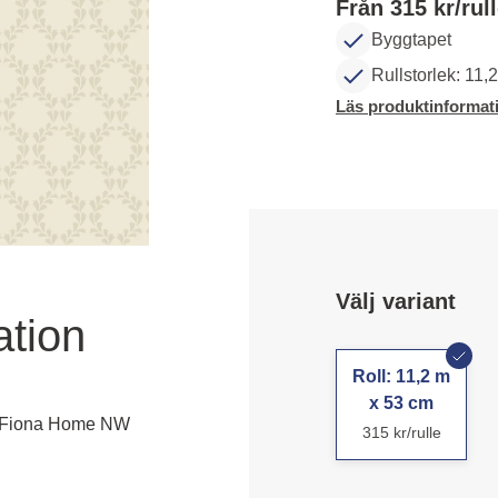
Från 315 kr/rul
Byggtapet
Rullstorlek: 11,
Läs produktinformat
Välj variant
ation
Roll: 11,2 m
x 53 cm
| Fiona Home NW
315 kr/rulle