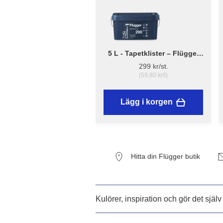
5 L - Tapetklister – Flügger
Adhesive 290
299 kr/st.
(59,80 kr/l)
Lägg i korgen
Hitta din Flügger butik
Kulörer, inspiration och gör det själv