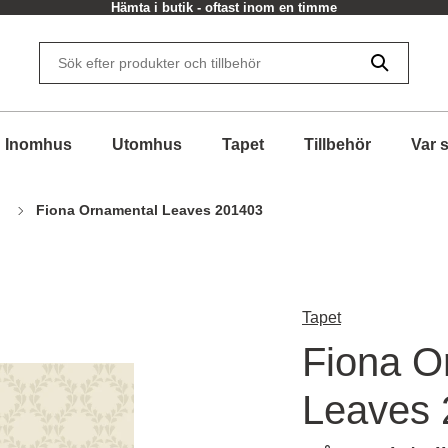
Hämta i butik - oftast inom en timme
Inomhus
Utomhus
Tapet
Tillbehör
Var 
Fiona Ornamental Leaves 201403
Tapet
Fiona O
Leaves 