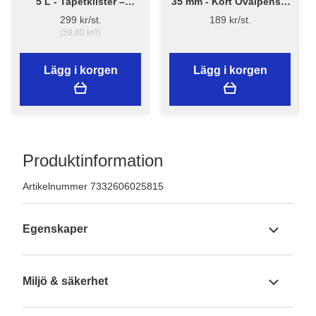
5 L - Tapetklister –
35 mm - Kort Ovalpensel
Flügger Adhesive 290
High Finish 1179 -
299 kr/st.
189 kr/st.
Flügger
(59,80 kr/l)
Lägg i korgen
Lägg i korgen
Produktinformation
Artikelnummer 7332606025815
Egenskaper
Miljö & säkerhet