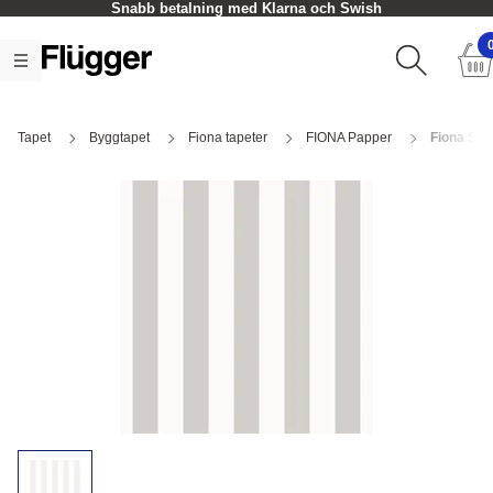
Snabb betalning med Klarna och Swish
Tapet
Byggtapet
Fiona tapeter
FIONA Papper
Fiona Str