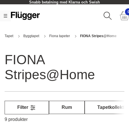
Snabb betalning med Klarna och Swish
Tapet
Byggtapet
Fiona tapeter
FIONA Stripes@Home
FIONA
Stripes@Home
Filter
Rum
Tapetkollektio
9 produkter