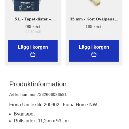
5 L - Tapetklister –
35 mm - Kort Ovalpensel
Flügger Adhesive 290
High Finish 1179 -
299 kr/st.
189 kr/st.
Flügger
(59,80 kr/l)
Lägg i korgen
Lägg i korgen
Produktinformation
Artikelnummer 7332606026591
Fiona Uni textile 200902 | Fiona Home NW
Byggtapet
Rullstorlek: 11,2 m x 53 cm