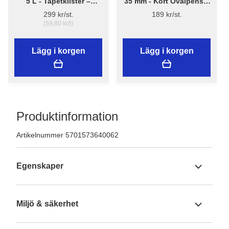
5 L - Tapetklister –
35 mm - Kort Ovalpensel
Flügger Adhesive 290
High Finish 1179 -
299 kr/st.
189 kr/st.
Flügger
(59,80 kr/l)
Lägg i korgen
Lägg i korgen
Produktinformation
Artikelnummer 5701573640062
Egenskaper
Miljö & säkerhet