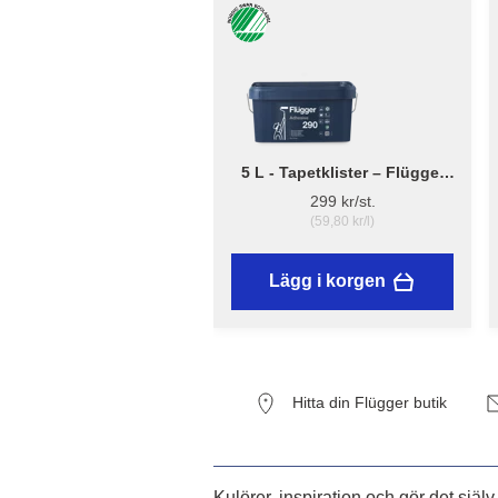
5 L - Tapetklister – Flügger
Adhesive 290
299 kr/st.
(59,80 kr/l)
Lägg i korgen
Hitta din Flügger butik
Kulörer, inspiration och gör det själv