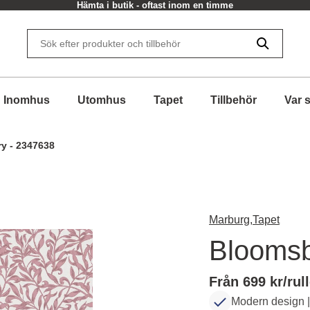
Hämta i butik - oftast inom en timme
Inomhus
Utomhus
Tapet
Tillbehör
Var 
y - 2347638
Marburg,
Tapet
Bloomsb
Från 699 kr/rul
Modern design 