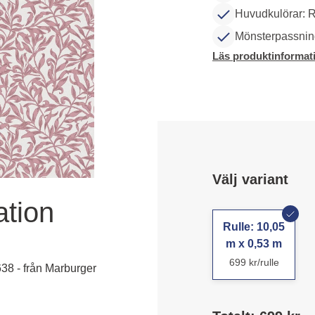
Huvudkulörar: 
Mönsterpassning
Läs produktinformat
Välj variant
ation
Rulle: 10,05
m x 0,53 m
699 kr/rulle
38 - från Marburger