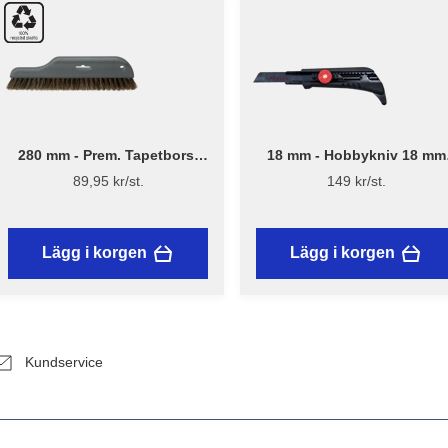
280 mm - Prem. Tapetborst
18 mm - Hobbykniv 18 mm
3540
med skruvlås och mattkrok
89,95 kr/st.
149 kr/st.
Lägg i korgen
Lägg i korgen
Kundservice