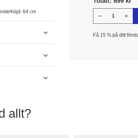
Totalt: 699 kr
nsterhöjd: 64 cm
Få 15 % på ditt först
 allt?