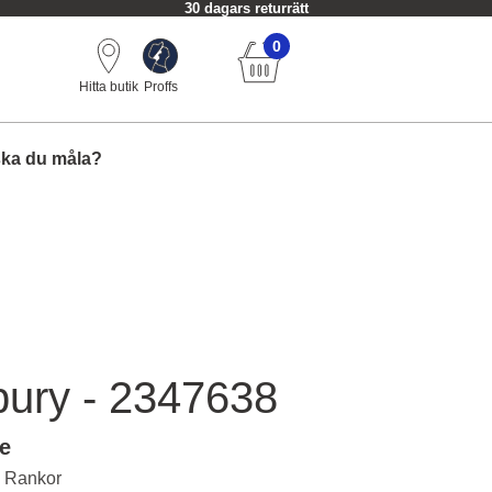
30 dagars returrätt
0
Hitta butik
Proffs
ska du måla?
ury - 2347638
le
| Rankor