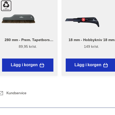
280 mm - Prem. Tapetborst
18 mm - Hobbykniv 18 mm
3540
med skruvlås och mattkrok
89,95 kr/st.
149 kr/st.
Lägg i korgen
Lägg i korgen
Kundservice