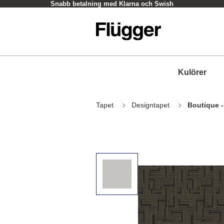
Snabb betalning med Klarna och Swish
Kulörer
Tapet
Designtapet
Boutique 