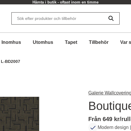
Hämta i butik - oftast inom en timme
Inomhus
Utomhus
Tapet
Tillbehör
Var 
- L-BD2007
Galerie Wallcovering
Boutiqu
Från 649 kr/rul
Modern design |