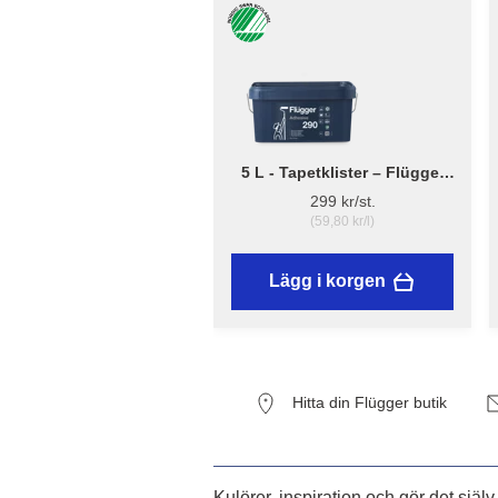
5 L - Tapetklister – Flügger
Adhesive 290
299 kr/st.
(59,80 kr/l)
Lägg i korgen
Hitta din Flügger butik
Kulörer, inspiration och gör det själv