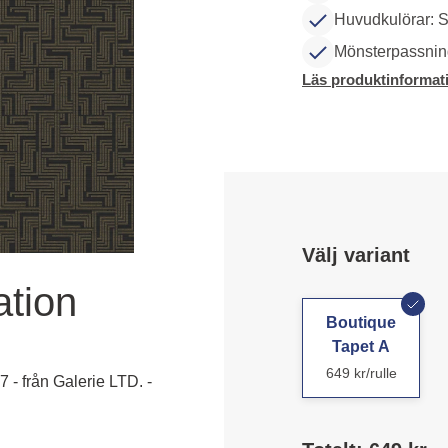
Huvudkulörar: S
Mönsterpassning
Läs produktinformat
Välj variant
ation
Boutique
Tapet A
649 kr/rulle
 - från Galerie LTD. -