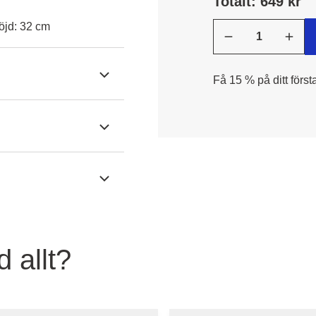
Totalt: 649 kr
öjd: 32 cm
Få 15 % på ditt först
 allt?