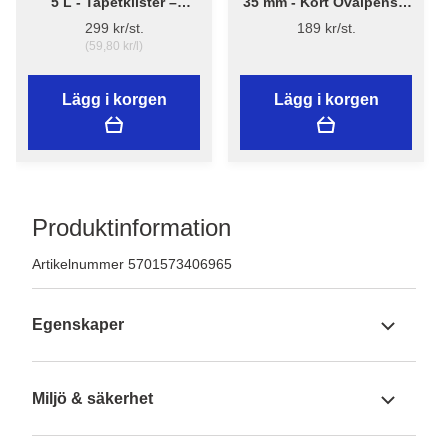
5 L - Tapetklister –
35 mm - Kort Ovalpensel
Flügger Adhesive 290
High Finish 1179 -
299 kr/st.
189 kr/st.
Flügger
(59,80 kr/l)
Lägg i korgen
Lägg i korgen
Produktinformation
Artikelnummer 5701573406965
Egenskaper
Miljö & säkerhet