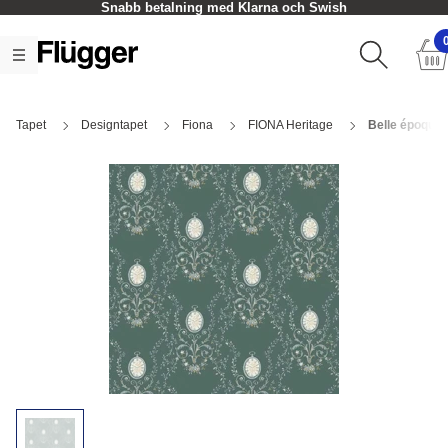
Snabb betalning med Klarna och Swish
Tapet
Designtapet
Fiona
FIONA Heritage
Belle époque