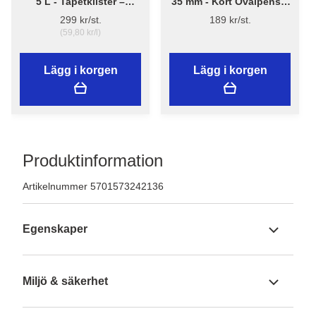
5 L - Tapetklister –
35 mm - Kort Ovalpensel
Flügger Adhesive 290
High Finish 1179 -
299 kr/st.
189 kr/st.
Flügger
(59,80 kr/l)
Lägg i korgen
Lägg i korgen
Produktinformation
Artikelnummer 5701573242136
Egenskaper
Miljö & säkerhet