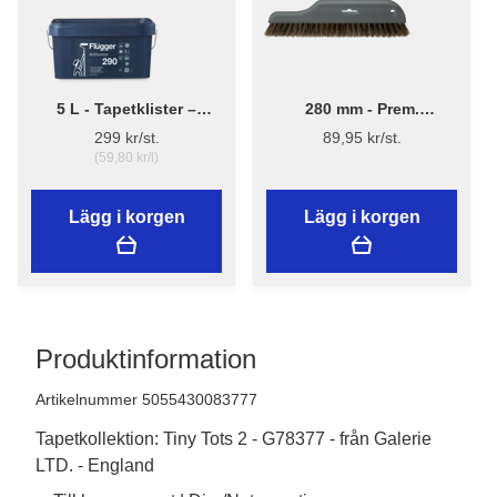
5 L - Tapetklister –
280 mm - Prem.
Flügger Adhesive 290
Tapetborst 3540
299 kr/st.
89,95 kr/st.
(59,80 kr/l)
Lägg i korgen
Lägg i korgen
Produktinformation
Artikelnummer 5055430083777
Tapetkollektion: Tiny Tots 2 - G78377 - från Galerie
LTD. - England