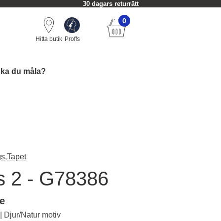
30 dagars returrätt
0
Hitta butik
Proffs
ska du måla?
s,
Tapet
ts 2 - G78386
le
| Djur/Natur motiv