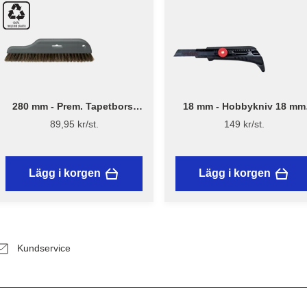
280 mm - Prem. Tapetborst
18 mm - Hobbykniv 18 mm
3540
med skruvlås och mattkrok
89,95 kr/st.
149 kr/st.
Lägg i korgen
Lägg i korgen
Kundservice