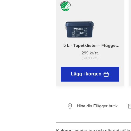
5 L - Tapetklister – Flügger
Adhesive 290
299 kr/st.
(59,80 kr/l)
Lägg i korgen
Hitta din Flügger butik
Kulörer, inspiration och gör det själv