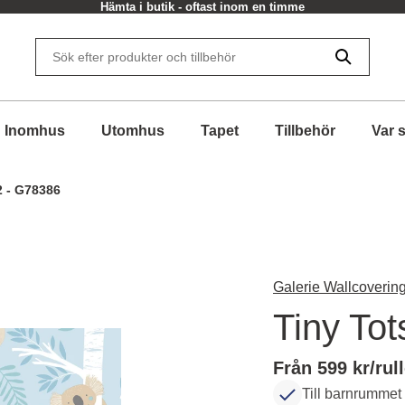
Hämta i butik - oftast inom en timme
Inomhus
Utomhus
Tapet
Tillbehör
Var 
2 - G78386
Galerie Wallcovering
Tiny To
Från 599 kr/rul
Till barnrummet 