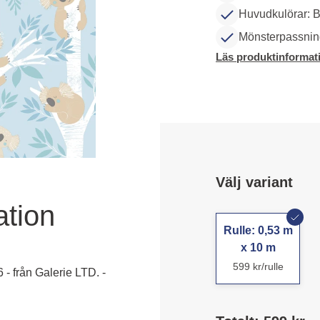
Huvudkulörar: B
Mönsterpassning
Läs produktinformat
Välj variant
ation
Rulle: 0,53 m
x 10 m
599 kr/rulle
 - från Galerie LTD. -