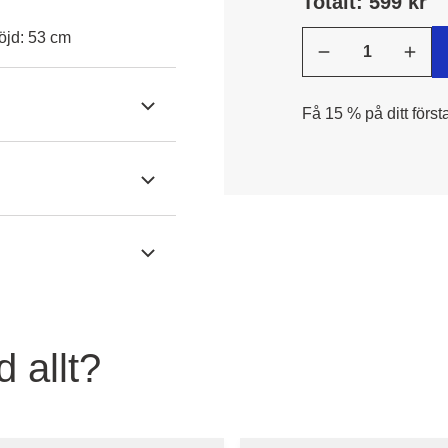
Totalt: 599 kr
öjd: 53 cm
Få 15 % på ditt först
 allt?