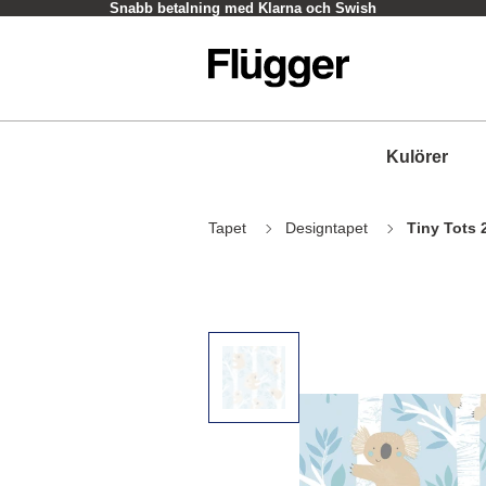
Snabb betalning med Klarna och Swish
Kulörer
Tapet
Designtapet
Tiny Tots 