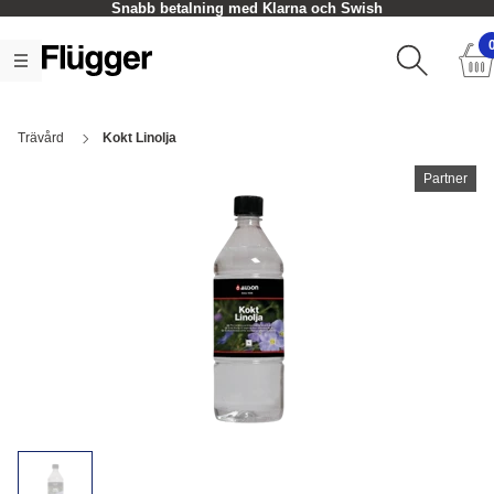
Snabb betalning med Klarna och Swish
Trävård
Kokt Linolja
Partner