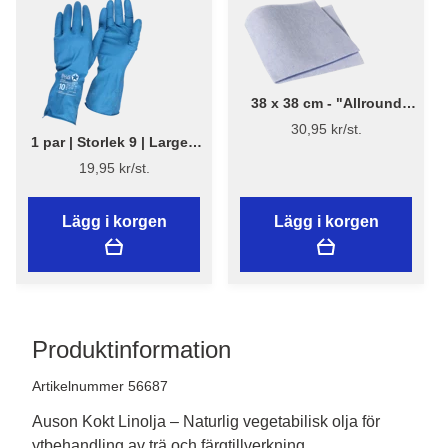
38 x 38 cm - "Allround
trasor" - Blå, 10 st.
30,95 kr/st.
1 par | Storlek 9 | Large -
Bluestar Latexhandskar |
19,95 kr/st.
Städhandskar | Flügger
Lägg i korgen
Lägg i korgen
Produktinformation
Artikelnummer 56687
Auson Kokt Linolja – Naturlig vegetabilisk olja för
ytbehandling av trä och färgtillverkning