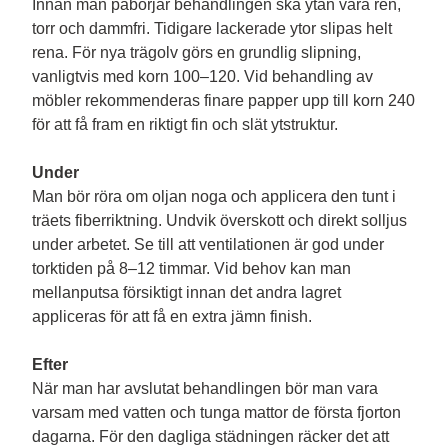
Innan man påbörjar behandlingen ska ytan vara ren, 
torr och dammfri. Tidigare lackerade ytor slipas helt 
rena. För nya trägolv görs en grundlig slipning, 
vanligtvis med korn 100–120. Vid behandling av 
möbler rekommenderas finare papper upp till korn 240 
för att få fram en riktigt fin och slät ytstruktur.

Under
Man bör röra om oljan noga och applicera den tunt i 
träets fiberriktning. Undvik överskott och direkt solljus 
under arbetet. Se till att ventilationen är god under 
torktiden på 8–12 timmar. Vid behov kan man 
mellanputsa försiktigt innan det andra lagret 
appliceras för att få en extra jämn finish.

Efter
När man har avslutat behandlingen bör man vara 
varsam med vatten och tunga mattor de första fjorton 
dagarna. För den dagliga städningen räcker det att 