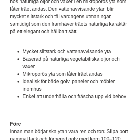
hos naturliga oljor och vaxer i en mikroporös yta som 
låter träet andas. Den vattenavvisande ytan blir 
mycket slitstark och tål vardagens utmaningar, 
samtidigt som den framhäver träets naturliga karaktär 
på ett elegant och hållbart sätt.

Mycket slitstark och vattenavvisande yta
Baserad på naturliga vegetabiliska oljor och
vaxer
Mikroporös yta som låter träet andas
Idealisk för både golv, paneler och möbler
inomhus
Enkel att underhålla och fräscha upp vid behov
Före
Innan man börjar ska ytan vara ren och torr. Slipa bort 
gammal lack och förbered golv med korn 100–120, 