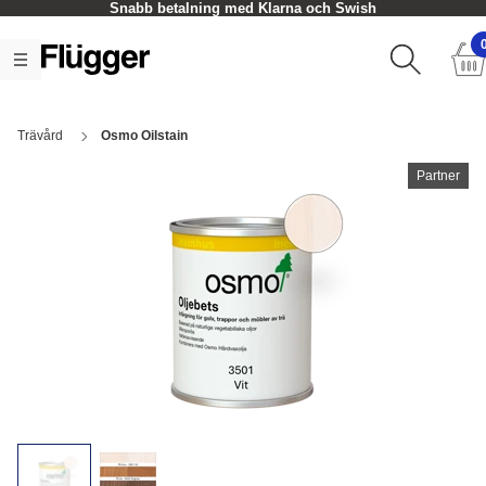
Snabb betalning med Klarna och Swish
Trävård
Osmo Oilstain
Partner