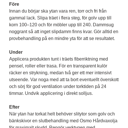
Före
Innan du börjar ska ytan vara ren, torr och fri från 
gammal lack. Slipa träet i flera steg, för golv upp till 
korn 100–120 och för möbler upp till 240. Dammsug 
noggrant så att inget slipdamm finns kvar. Gör alltid en 
provbehandling på en mindre yta för att se resultatet.

Under
Applicera produkten tunt i träets fiberriktning med 
pensel, roller eller trasa. För en transparent kulör 
räcker en strykning, medan två ger ett mer intensivt 
utseende. Var noga med att ta bort eventuellt överskott 
och sörj för god ventilation under torktiden på 24 
timmar. Undvik applicering i direkt solljus.

Efter
När ytan har torkat helt behöver slitytor som golv och 
bänkskivor en slutbehandling med Osmo Hårdvaxolja 
för maximalt skydd. Rengör verktygen med 