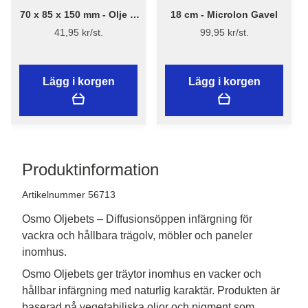
70 x 85 x 150 mm - Olje &
18 cm - Microlon Gavel
Skrubbsvamp - Flügger
41,95 kr/st.
99,95 kr/st.
Pro Series
Lägg i korgen
Lägg i korgen
Produktinformation
Artikelnummer 56713
Osmo Oljebets – Diffusionsöppen infärgning för
vackra och hållbara trägolv, möbler och paneler
inomhus.
Osmo Oljebets ger träytor inomhus en vacker och 
hållbar infärgning med naturlig karaktär. Produkten är 
baserad på vegetabiliska oljor och pigment som 