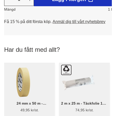
Mängd
1 l
Få 15 % på ditt första köp.
Anmäl dig till vårt nyhetsbrev
Har du fått med allt?
24 mm x 50 m -
2 m x 25 m - Täckfolie 13 µ
Maskeringstejp - Flügger
Återvunnet plast
49,95 kr/st.
74,95 kr/st.