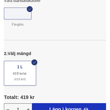
Våra standardkulörer
Färglös
2.
Välj mängd
1 L
419 kr/st.
(419 kr/l)
Totalt: 419 kr
Lägg i korgen